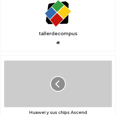
tallerdecompus
Siti
o
we
b
H
u
a
w
e
i
y
s
u
s
Huawei y sus chips Ascend