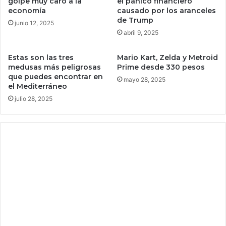
e
golpe muy caro a la
el pánico financiero
economía
causado por los aranceles
e
de Trump
s
junio 12, 2025
t
abril 9, 2025
r
e
Estas son las tres
Mario Kart, Zelda y Metroid
n
medusas más peligrosas
Prime desde 330 pesos
e
que puedes encontrar en
mayo 28, 2025
s
el Mediterráneo
S
julio 28, 2025
m
a
r
t
T
V
4
K
H
i
s
e