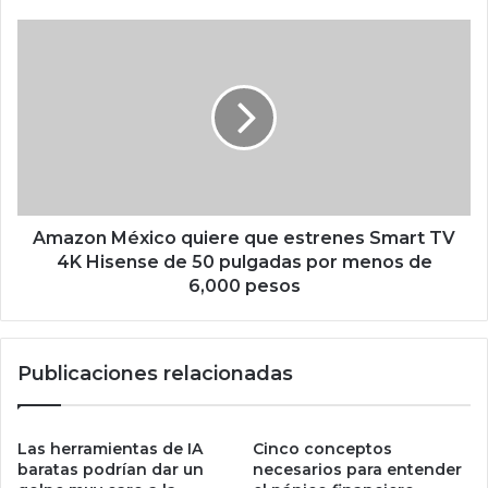
c
h
A
i
m
p
a
s
z
A
o
s
n
c
M
e
é
n
x
d
i
Amazon México quiere que estrenes Smart TV
c
4K Hisense de 50 pulgadas por menos de
o
6,000 pesos
q
u
i
Publicaciones relacionadas
e
r
e
q
Las herramientas de IA
Cinco conceptos
u
baratas podrían dar un
necesarios para entender