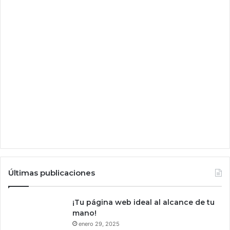
n
s
e
d
e
5
0
p
u
l
g
a
d
a
s
p
Últimas publicaciones
o
r
m
¡Tu página web ideal al alcance de tu
e
mano!
n
enero 29, 2025