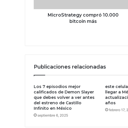
r
a
t
MicroStrategy compró 10.000
e
bitcoin más
g
y
c
o
m
p
r
Publicaciones relacionadas
ó
1
0
Los 7 episodios mejor
este celul
.
calificados de Demon Slayer
llegar a Mé
0
que debes volver a ver antes
actualizac
0
del estreno de Castillo
años
0
Infinito en México
febrero 17,
b
septiembre 6, 2025
i
t