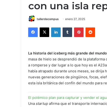
con una isla re
tallerdecompus
enero 27, 2025
Facebook
X
LinkedIn
Tumblr
Pinterest
Reddit
La historia del iceberg más grande del mund
masa de hielo se desprendió de la plataforma de
a romperse y dar lugar a lo que hoy es el A23a
había atrapado durante unos meses, se dirija h
nuevas generaciones de pingüinos, focas, elefa
esta isla británica del confín del mundo para r
El polémico plan para capturar y vender el ag
Una
startup
afirma que el transporte internacio