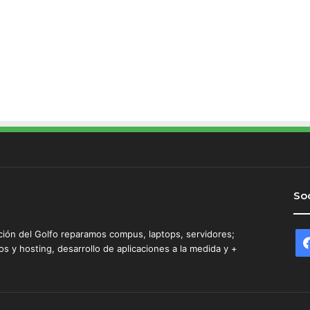
n
d
a
r
p
o
r
e
s
t
a
f
a
p
Soc
a
r
ción del Golfo reparamos compus, laptops, servidores;
a
 y hosting, desarrollo de aplicaciones a la medida y +
R
O
B
A
R