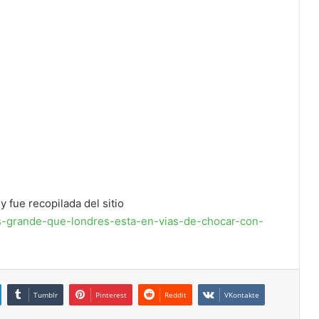
y fue recopilada del sitio
as-grande-que-londres-esta-en-vias-de-chocar-con-
Tumblr
Pinterest
Reddit
VKontakte