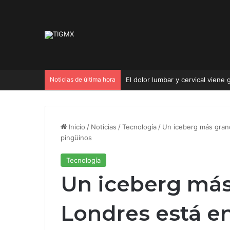
Noticias de última hora
El dolor lumbar y cervical viene 
Inicio
/
Noticias
/
Tecnología
/
Un iceberg más grand
pingüinos
Tecnología
Un iceberg má
Londres está en