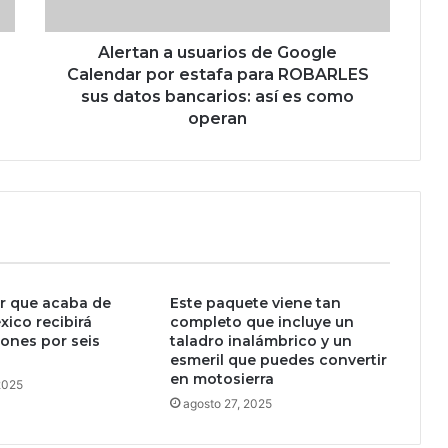
a
u
s
Alertan a usuarios de Google
u
Calendar por estafa para ROBARLES
a
sus datos bancarios: así es como
r
operan
i
o
s
d
e
G
o
o
ar que acaba de
Este paquete viene tan
g
xico recibirá
completo que incluye un
l
iones por seis
taladro inalámbrico y un
e
esmeril que puedes convertir
C
en motosierra
 2025
a
agosto 27, 2025
l
e