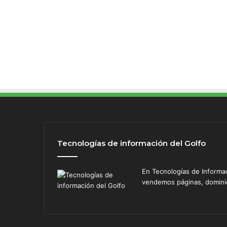
c
o
i
n
m
á
s
Tecnologías de información del Golfo
En Tecnologías de Informa
vendemos páginas, dominios