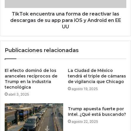
s
n
|
c
W
u
TikTok encuentra una forma de reactivar las
I
e
descargas de su app para iOS y Android en EE
R
n
UU
E
t
D
r
a
Publicaciones relacionadas
u
n
a
f
El efecto dominó de los
La Ciudad de México
o
aranceles recíprocos de
tendrá el triple de cámaras
r
Trump en la industria
de vigilancia que Chicago
tecnológica
m
agosto 19, 2025
a
abril 3, 2025
d
e
Trump apuesta fuerte por
r
Intel. ¿Qué está buscando?
e
agosto 22, 2025
a
c