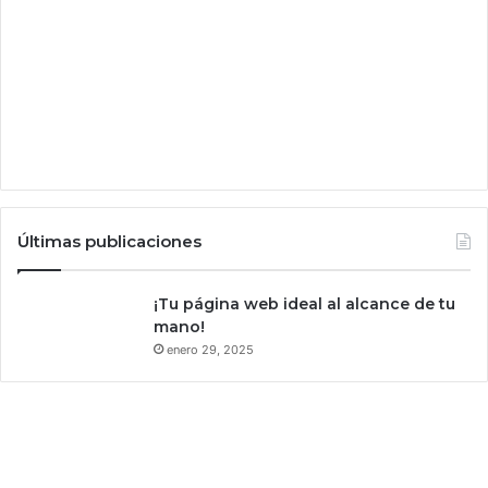
a
p
p
p
a
r
a
i
O
S
Últimas publicaciones
y
A
n
¡Tu página web ideal al alcance de tu
d
mano!
r
enero 29, 2025
o
i
d
e
n
E