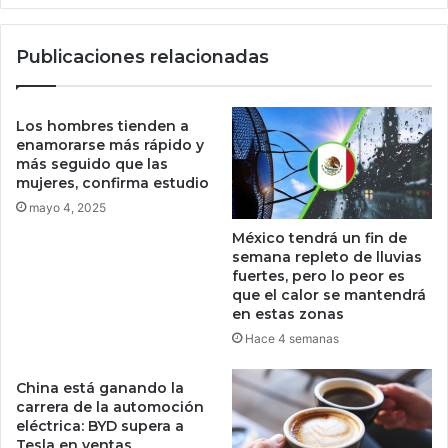
S
4
a
a
Publicaciones relacionadas
m
ñ
s
o
u
s
n
p
Los hombres tienden a
g
a
enamorarse más rápido y
G
r
más seguido que las
a
mujeres, confirma estudio
a
l
e
mayo 4, 2025
a
l
México tendrá un fin de
x
p
semana repleto de lluvias
y
r
fuertes, pero lo peor es
p
e
que el calor se mantendrá
a
c
en estas zonas
r
i
Hace 4 semanas
a
o
c
d
China está ganando la
o
e
carrera de la automoción
m
b
eléctrica: BYD supera a
p
i
Tesla en ventas