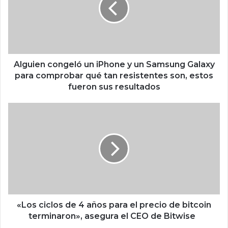
i
e
n
c
o
n
Alguien congeló un iPhone y un Samsung Galaxy
g
para comprobar qué tan resistentes son, estos
e
fueron sus resultados
l
ó
«
u
L
n
o
i
s
P
c
h
i
o
c
n
l
e
o
y
s
«Los ciclos de 4 años para el precio de bitcoin
u
d
terminaron», asegura el CEO de Bitwise
n
e