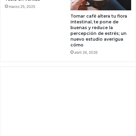
r
t
marzo 25, 2025
o
c
b
o
Tomar café altera tu flora
a
intestinal, te pone de
i
r
buenas y reduce la
n
percepción de estrés; un
q
t
nuevo estudio averigua
u
e
cómo
é
r
abril 26, 2026
t
m
a
i
n
n
r
a
e
r
s
o
i
n
s
»
t
,
e
a
n
s
t
e
e
g
s