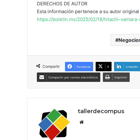
DERECHOS DE AUTOR
Esta información pertenece a su autor original 
https://boletin.mx/2025/02/18/hitachi-vantar
Negocio
Compartir
Facebook
X
LinkedIn
Compartir por correo electrónico
Imprimir
tallerdecompus
Siti
o
we