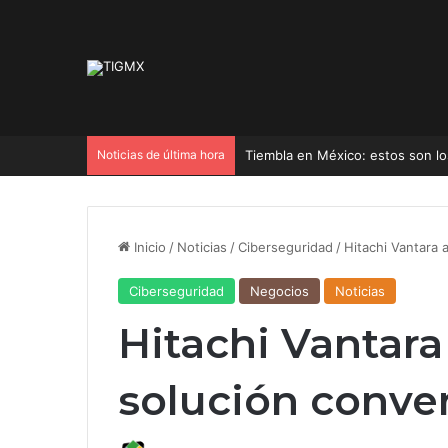
Noticias de última hora
Tiembla en México: estos son lo
Inicio
/
Noticias
/
Ciberseguridad
/
Hitachi Vantara
Ciberseguridad
Negocios
Noticias
Hitachi Vantar
solución conve