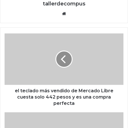
tallerdecompus
Siti
o
we
b
e
l
t
e
c
l
a
d
o
m
el teclado más vendido de Mercado Libre
á
cuesta solo 442 pesos y es una compra
s
perfecta
v
e
M
n
E
d
X