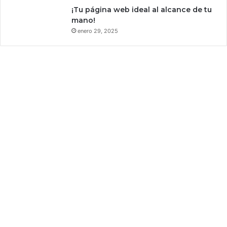
B
¡Tu página web ideal al alcance de tu
T
mano!
C
enero 29, 2025
a
$
1
»