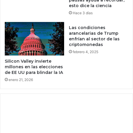
pausas ayuda a recordar,
t
i
esto dice la ciencia
a
n
Hace 3 días
s
c
o
o
l
Las condiciones
n
arancelarias de Trump
o
e
enfrían al sector de las
4
l
criptomonedas
4
e
febrero 4, 2025
2
v
p
e
Silicon Valley invierte
e
n
millones en las elecciones
s
t
de EE UU para blindar la IA
o
o
enero 21, 2026
s
r
y
e
e
v
s
o
u
l
n
u
a
c
c
i