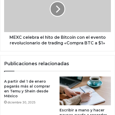
i
C
d
c
o
e
d
l
e
e
M
b
e
r
MEXC celebra el hito de Bitcoin con el evento
r
a
revolucionario de trading «Compra BTC a $1»
c
e
a
l
d
h
Publicaciones relacionadas
o
i
L
t
i
o
b
d
A partir del 1 de enero
r
e
pagarás más al comprar
e
B
en Temu y Shein desde
c
México
i
u
t
diciembre 30, 2025
e
c
Escribir a mano y hacer
s
o