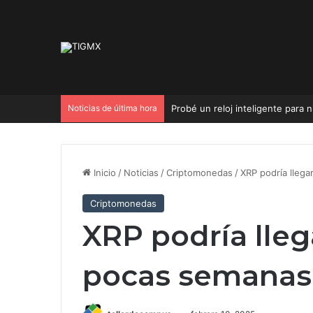
Noticias de última hora
Probé un reloj inteligente para 
Inicio
/
Noticias
/
Criptomonedas
/
XRP podría llega
Criptomonedas
XRP podría lleg
pocas semanas,