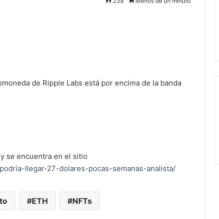
238
Menos de un minuto
ptomoneda de Ripple Labs está por encima de la banda
y se encuentra en el sitio
podria-llegar-27-dolares-pocas-semanas-analista/
to
ETH
NFTs