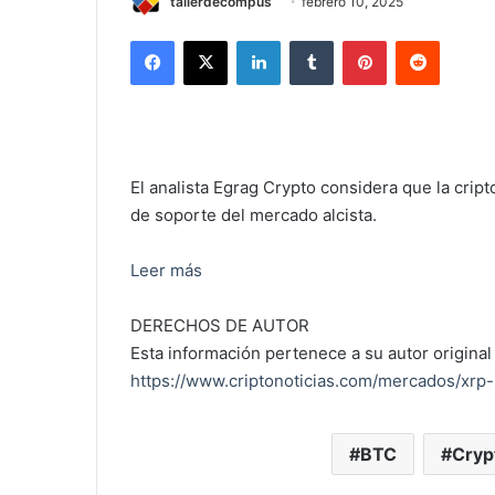
tallerdecompus
febrero 10, 2025
Facebook
X
LinkedIn
Tumblr
Pinterest
Reddit
El analista Egrag Crypto considera que la cri
de soporte del mercado alcista.
Leer más
DERECHOS DE AUTOR
Esta información pertenece a su autor original 
https://www.criptonoticias.com/mercados/xrp-
BTC
Cryp