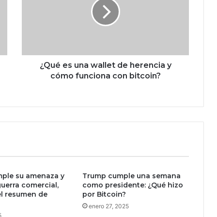
é
e
s
u
n
a
w
¿Qué es una wallet de herencia y
a
cómo funciona con bitcoin?
l
l
e
t
d
e
h
e
r
ple su amenaza y
Trump cumple una semana
e
guerra comercial,
como presidente: ¿Qué hizo
n
el resumen de
por Bitcoin?
c
enero 27, 2025
i
5