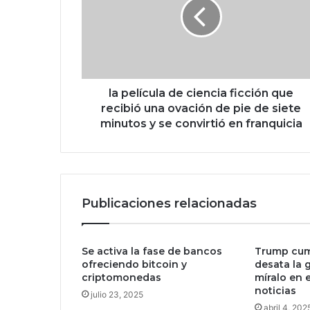
e
l
í
c
u
l
a
la película de ciencia ficción que
d
recibió una ovación de pie de siete
e
minutos y se convirtió en franquicia
c
i
e
n
c
Publicaciones relacionadas
i
a
f
Se activa la fase de bancos
Trump cum
i
ofreciendo bitcoin y
desata la 
c
criptomonedas
míralo en 
c
noticias
julio 23, 2025
i
abril 4, 202