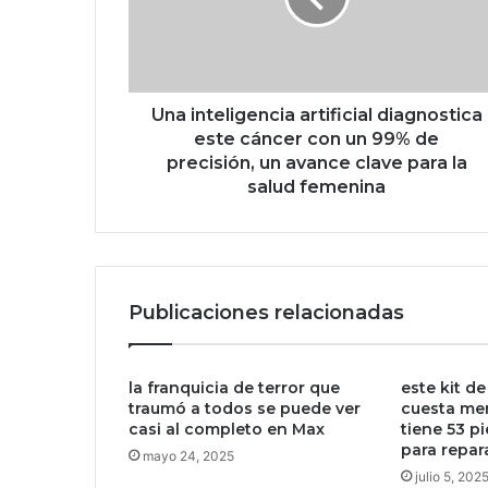
t
e
l
i
g
Una inteligencia artificial diagnostica
e
este cáncer con un 99% de
n
precisión, un avance clave para la
c
salud femenina
i
a
a
r
t
Publicaciones relacionadas
i
f
i
la franquicia de terror que
este kit d
c
traumó a todos se puede ver
cuesta me
i
casi al completo en Max
tiene 53 pi
a
para repar
l
mayo 24, 2025
julio 5, 202
d