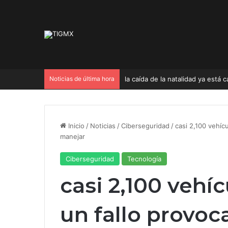
Noticias de última hora
Elecciones 2027: ¿Qué cargos s
Inicio
/
Noticias
/
Ciberseguridad
/
casi 2,100 vehíc
manejar
Ciberseguridad
Tecnología
casi 2,100 vehí
un fallo provo