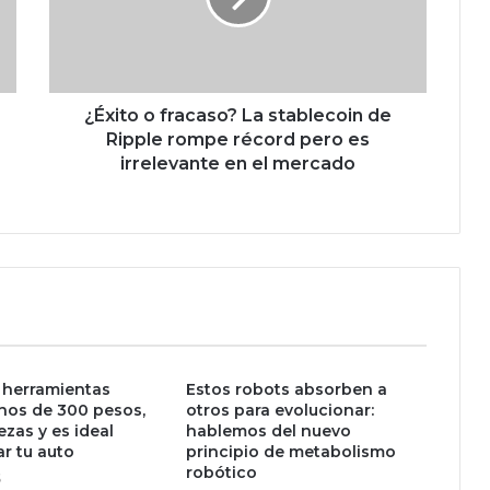
o
o
f
r
a
¿Éxito o fracaso? La stablecoin de
c
Ripple rompe récord pero es
a
irrelevante en el mercado
s
o
?
L
a
s
t
a
b
e herramientas
Estos robots absorben a
l
nos de 300 pesos,
otros para evolucionar:
e
ezas y es ideal
hablemos del nuevo
c
ar tu auto
principio de metabolismo
o
robótico
5
i