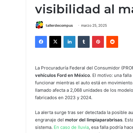
visibilidad al 
tallerdecompus
marzo 25, 2025
Facebook
X
LinkedIn
Tumblr
Pinterest
Reddit
La Procuraduría Federal del Consumidor (PRO
vehículos Ford en México
. El motivo: una fall
funcionar mientras el auto está en movimiento. 
llamado afecta a 2,068 unidades de los model
fabricados en 2023 y 2024.
La alerta surge tras ser detectada la posible au
engranaje del
motor del limpiaparabrisas
. Est
sistema.
En caso de lluvia
, esa falla podría ha