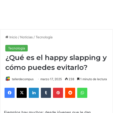
Inicio
/
Noticias
/
Tecnología
Tecnología
¿Qué es el happy slapping y
cómo puedes evitarlo?
tallerdecompus
marzo 17, 2025
238
1 minuto de lectura
Facebook
X
LinkedIn
Tumblr
Pinterest
Reddit
WhatsApp
Ejemplos hay muchos: desde jóvenes que le dan