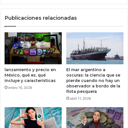
.
n
U
e
U
Publicaciones relacionadas
r
.
l
t
e
i
a
e
g
n
u
e
a
1
a
4
l
c
lanzamiento y precio en
El mar argentino a
o
o
México, qué es, qué
oscuras: la ciencia que se
s
m
incluye y características
pierde cuando no hay un
p
p
observador a bordo de la
enero 16, 2026
e
u
flota pesquera
r
t
abril 11, 2026
r
a
o
d
s
o
c
r
a
a