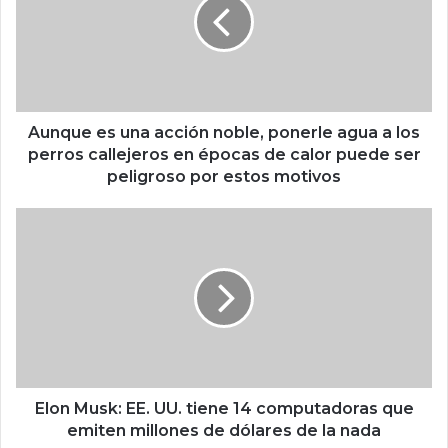
q
u
e
e
s
u
n
Aunque es una acción noble, ponerle agua a los
a
perros callejeros en épocas de calor puede ser
a
peligroso por estos motivos
c
c
E
i
l
ó
o
n
n
n
M
o
u
b
s
l
k
e
:
,
E
Elon Musk: EE. UU. tiene 14 computadoras que
p
E
emiten millones de dólares de la nada
o