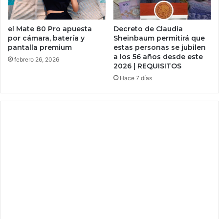
l
s
l
q
e
u
el Mate 80 Pro apuesta
Decreto de Claudia
j
por cámara, batería y
Sheinbaum permitirá que
e
e
pantalla premium
estas personas se jubilen
e
a los 56 años desde este
r
m
febrero 26, 2026
2026 | REQUISITOS
o
i
s
Hace 7 días
t
e
e
n
n
é
m
p
i
o
l
c
l
a
o
s
n
d
e
e
s
c
d
a
e
l
d