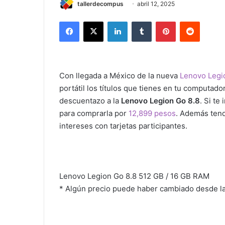
tallerdecompus
abril 12, 2025
Facebook
X
LinkedIn
Tumblr
Pinterest
Reddit
Con llegada a México de la nueva
Lenovo Legi
portátil los títulos que tienes en tu computado
descuentazo a la
Lenovo Legion Go 8.8
. Si te
para comprarla por
12,899 pesos
. Además tend
intereses con tarjetas participantes.
Lenovo Legion Go 8.8 512 GB / 16 GB RAM
* Algún precio puede haber cambiado desde la 