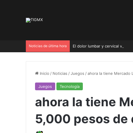
Noticias de última hora
El dolor lumbar y cervical viene 
Inicio
/
Noticias
/
Juegos
/
ahora la tiene Mercado 
Juegos
Tecnología
ahora la tiene M
5,000 pesos de