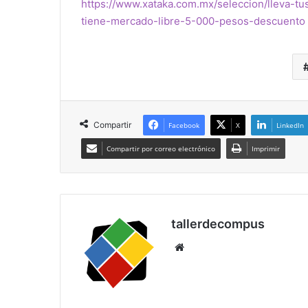
https://www.xataka.com.mx/seleccion/lleva-t
tiene-mercado-libre-5-000-pesos-descuento
Compartir
Facebook
X
LinkedIn
Compartir por correo electrónico
Imprimir
tallerdecompus
Siti
o
we
b