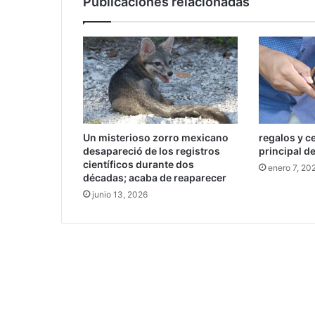
Publicaciones relacionadas
p
t
a
r
p
a
g
o
s
Un misterioso zorro mexicano
regalos y c
c
desapareció de los registros
principal d
o
científicos durante dos
n
enero 7, 20
décadas; acaba de reaparecer
B
junio 13, 2026
i
t
c
o
i
n