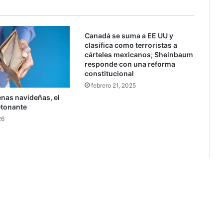
e
w
V
a
Canadá se suma a EE UU y
clasifica como terroristas a
l
cárteles mexicanos; Sheinbaum
l
responde con una reforma
e
constitucional
y
febrero 21, 2025
i
enas navideñas, el
n
etonante
i
c
26
i
ó
e
l
j
u
e
g
o