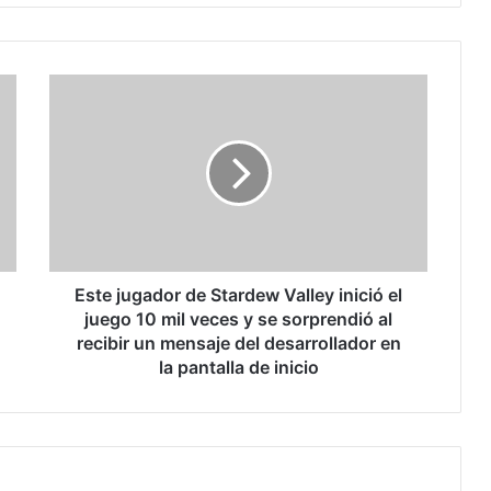
E
s
t
e
j
u
g
a
d
o
Este jugador de Stardew Valley inició el
r
juego 10 mil veces y se sorprendió al
d
recibir un mensaje del desarrollador en
e
la pantalla de inicio
S
t
a
r
d