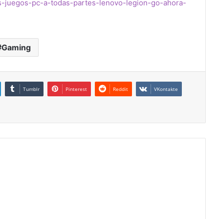
us-juegos-pc-a-todas-partes-lenovo-legion-go-ahora-
Gaming
Tumblr
Pinterest
Reddit
VKontakte