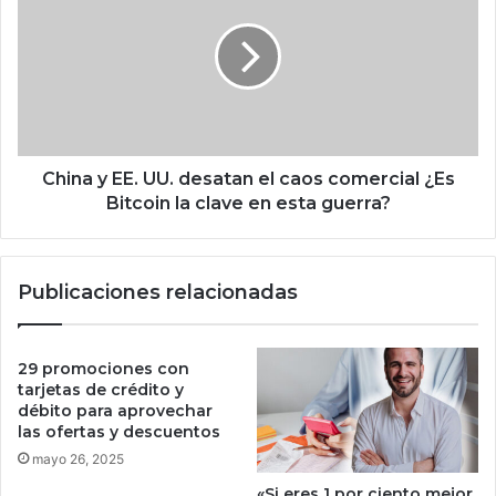
e
i
n
n
m
a
e
y
n
E
o
E
s
.
a
U
China y EE. UU. desatan el caos comercial ¿Es
m
U
Bitcoin la clave en esta guerra?
a
.
n
d
o
e
Publicaciones relacionadas
s
a
t
a
29 promociones con
n
tarjetas de crédito y
e
débito para aprovechar
las ofertas y descuentos
l
c
mayo 26, 2025
a
«Si eres 1 por ciento mejor