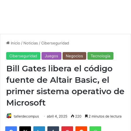
Inicio
/
Noticias
/
Ciberseguridad
Ciberseguridad
Juegos
Negocios
Tecnología
Bill Gates libera el código
fuente de Altair Basic, el
primer sistema operativo de
Microsoft
tallerdecompus
abril 4, 2025
220
2 minutos de lectura
Facebook
X
LinkedIn
Tumblr
Pinterest
Reddit
WhatsApp