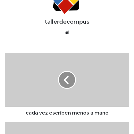
tallerdecompus
Siti
o
we
b
c
a
d
a
v
e
z
e
s
c
cada vez escriben menos a mano
r
i
C
b
h