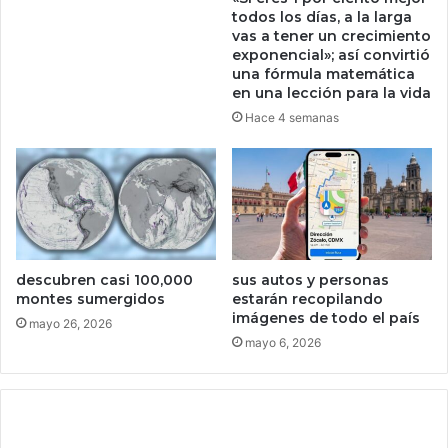
o
todos los días, a la larga
s
vas a tener un crecimiento
c
exponencial»; así convirtió
o
una fórmula matemática
m
en una lección para la vida
e
Hace 4 semanas
r
c
i
a
l
¿
E
descubren casi 100,000
sus autos y personas
s
montes sumergidos
estarán recopilando
B
imágenes de todo el país
i
mayo 26, 2026
t
mayo 6, 2026
c
o
i
n
l