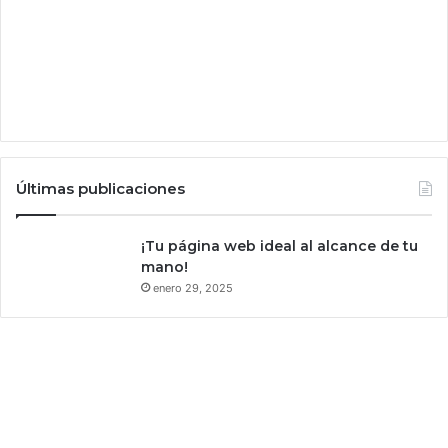
i
m
p
i
a
r
t
u
s
Últimas publicaciones
m
a
r
¡Tu página web ideal al alcance de tu
t
mano!
p
enero 29, 2025
h
o
n
e
s
i
c