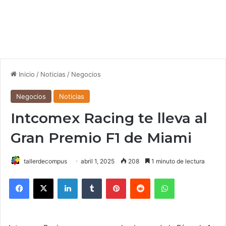
Inicio
/
Noticias
/
Negocios
Negocios
Noticias
Intcomex Racing te lleva al
Gran Premio F1 de Miami
tallerdecompus
abril 1, 2025
208
1 minuto de lectura
Facebook
X
LinkedIn
Tumblr
Pinterest
Reddit
WhatsApp