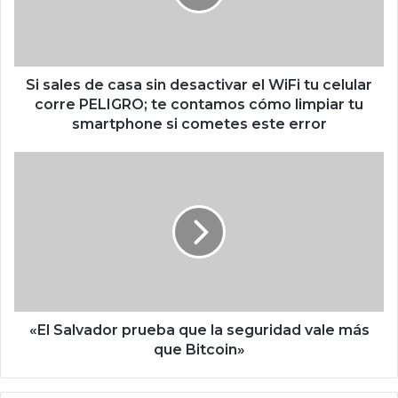
e
s
d
e
c
Si sales de casa sin desactivar el WiFi tu celular
a
corre PELIGRO; te contamos cómo limpiar tu
s
smartphone si cometes este error
a
s
«
i
E
n
l
d
S
e
a
s
l
a
v
c
a
t
d
i
o
«El Salvador prueba que la seguridad vale más
v
r
que Bitcoin»
a
p
r
r