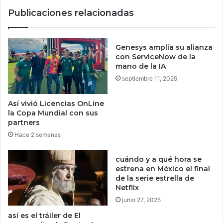
e
u
Publicaciones relacionadas
l
e
W
b
i
a
F
q
Genesys amplía su alianza
i
u
con ServiceNow de la
t
e
mano de la IA
u
l
septiembre 11, 2025
c
a
e
s
Así vivió Licencias OnLine
l
e
la Copa Mundial con sus
u
g
partners
l
u
Hace 2 semanas
a
r
r
i
c
cuándo y a qué hora se
d
estrena en México el final
o
a
de la serie estrella de
r
d
Netflix
r
v
junio 27, 2025
e
a
P
l
así es el tráiler de El
E
e