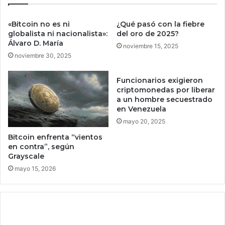
m
a
b
j
r
«Bitcoin no es ni
¿Qué pasó con la fiebre
a
i
globalista ni nacionalista»:
del oro de 2025?
r
c
Álvaro D. María
noviembre 15, 2025
o
noviembre 30, 2025
p
a
Funcionarios exigieron
r
criptomonedas por liberar
a
a un hombre secuestrado
N
en Venezuela
i
mayo 20, 2025
n
Bitcoin enfrenta “vientos
t
en contra”, según
e
Grayscale
n
mayo 15, 2026
d
o
S
w
i
t