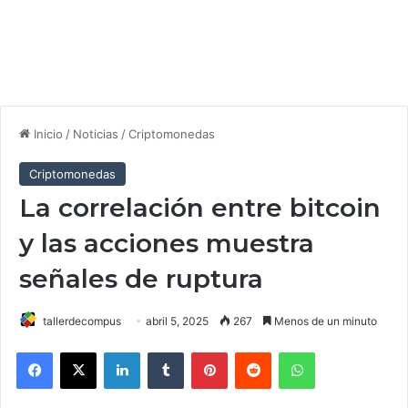
Inicio
/
Noticias
/
Criptomonedas
Criptomonedas
La correlación entre bitcoin
y las acciones muestra
señales de ruptura
tallerdecompus
abril 5, 2025
267
Menos de un minuto
Facebook
X
LinkedIn
Tumblr
Pinterest
Reddit
WhatsApp