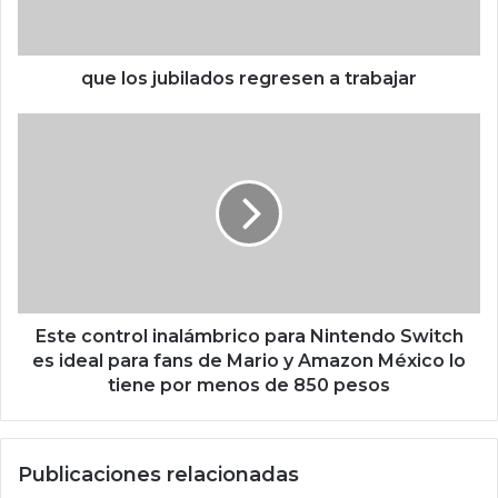
j
u
b
i
que los jubilados regresen a trabajar
l
a
E
d
s
o
t
s
e
r
c
e
o
g
n
r
t
e
r
s
o
Este control inalámbrico para Nintendo Switch
e
l
es ideal para fans de Mario y Amazon México lo
n
i
tiene por menos de 850 pesos
a
n
t
a
r
l
Publicaciones relacionadas
a
á
b