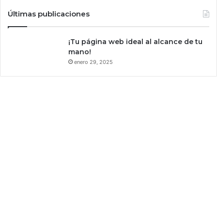
r
Últimas publicaciones
i
o
y
¡Tu página web ideal al alcance de tu
A
mano!
m
enero 29, 2025
a
z
o
n
M
é
x
i
c
o
l
o
t
i
e