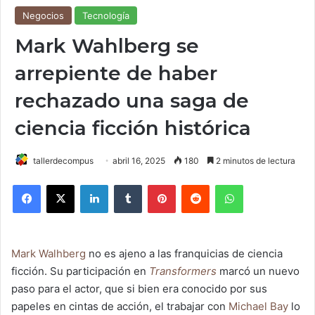
Negocios
Tecnología
Mark Wahlberg se
arrepiente de haber
rechazado una saga de
ciencia ficción histórica
tallerdecompus
abril 16, 2025
180
2 minutos de lectura
Facebook
X
LinkedIn
Tumblr
Pinterest
Reddit
WhatsApp
Mark Walhberg
no es ajeno a las franquicias de ciencia
ficción. Su participación en
Transformers
marcó un nuevo
paso para el actor, que si bien era conocido por sus
papeles en cintas de acción, el trabajar con
Michael Bay
lo