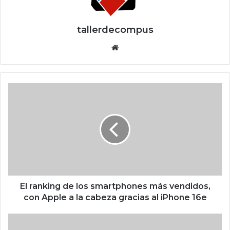
tallerdecompus
Siti
o
we
b
E
l
r
a
n
k
i
n
g
d
El ranking de los smartphones más vendidos,
e
con Apple a la cabeza gracias al iPhone 16e
l
o
E
s
t