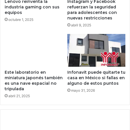
Lenovo reinventa la
Instagram y Facebook
s
i
industria gaming con sus
refuerzan la seguridad
,
z
equipos
para adolescentes con
c
a
nuevas restricciones
octubre 1, 2025
o
d
abril 9, 2025
n
o
A
r
p
d
p
e
l
f
e
i
a
n
l
i
Este laboratorio en
Infonavit puede quitarte tu
a
t
miniatura japonés también
casa en México si fallas en
c
es una nave espacial no
alguno de estos puntos
i
tripulada
a
v
mayo 31, 2026
b
o
abril 21, 2025
e
p
z
a
a
r
g
a
r
v