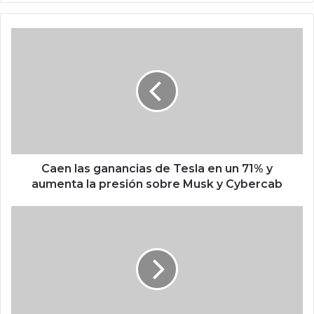
we
b
C
a
e
n
l
a
s
g
a
n
Caen las ganancias de Tesla en un 71% y
a
aumenta la presión sobre Musk y Cybercab
n
c
E
i
l
a
O
s
s
d
c
e
a
T
r