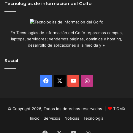
Tecnologías de información del Golfo
c
r
e
a
t
En Tecnologías de Información del Golfo reparamos compus,
i
laptops, servidores; vendemos páginas, dominios y hosting,
v
desarrollo de aplicaciones a la medida y +
i
d
Social
a
d
Facebook
X
YouTube
Instagram
© Copyright 2026, Todos los derechos reservados |
TIGMX
Inicio
Servicios
Noticias
Tecnología
Facebook
X
YouTube
Instagram