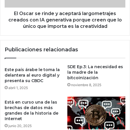
e
s
s
e
l
r
El Oscar se rinde y aceptará largometrajes
a
i
creados con IA generativa porque creen que lo
e
n
único que importa es la creatividad
n
d
u
e
n
y
Publicaciones relacionadas
7
a
1
c
%
e
SDE Ep.3: La necesidad es
y
p
Este país árabe le toma la
la madre de la
a
t
delantera al euro digital y
bitcoinización
u
a
presenta su CBDC
noviembre 8, 2025
m
r
abril 1, 2025
e
á
n
l
Está en curso una de las
t
a
brechas de datos más
a
r
grandes de la historia de
l
g
Internet
a
o
junio 20, 2025
p
m