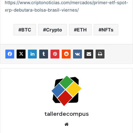
https://www.criptonoticias.com/mercados/primer-etf-spot-
xrp-debutara-bolsa-brasil-viernes/
BTC
Crypto
ETH
NFTs
tallerdecompus
Siti
o