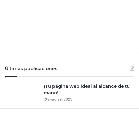
c
n
a
e
b
r
a
t
i
v
a
p
o
Últimas publicaciones
r
q
u
¡Tu página web ideal al alcance de tu
e
mano!
c
enero 29, 2025
r
e
e
n
q
u