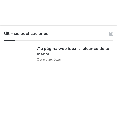
i
e
c
d
i
a
a
s
l
¿
q
Últimas publicaciones
u
é
h
¡Tu página web ideal al alcance de tu
a
mano!
p
enero 29, 2025
a
s
a
d
o
?