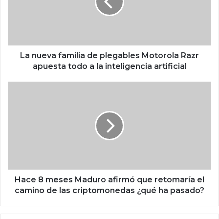
e
v
a
f
a
m
La nueva familia de plegables Motorola Razr
i
apuesta todo a la inteligencia artificial
l
i
H
a
a
d
c
e
e
p
8
l
m
e
e
g
s
a
e
b
s
Hace 8 meses Maduro afirmó que retomaría el
l
M
camino de las criptomonedas ¿qué ha pasado?
e
a
s
d