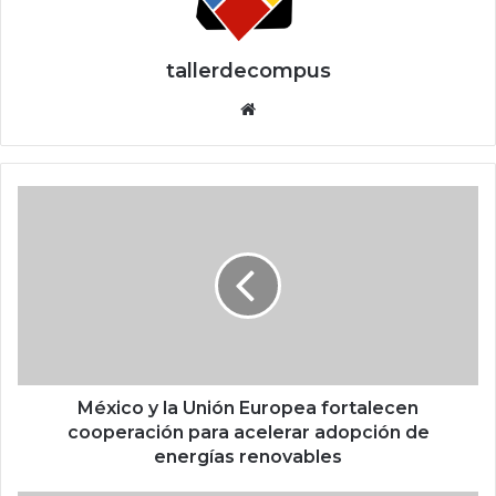
tallerdecompus
Siti
o
we
b
M
é
x
i
c
o
y
l
a
U
México y la Unión Europea fortalecen
n
cooperación para acelerar adopción de
i
energías renovables
ó