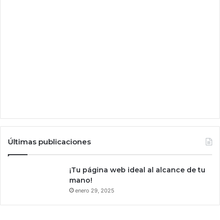
o
p
c
i
ó
n
d
e
e
n
e
r
g
í
Últimas publicaciones
a
s
¡Tu página web ideal al alcance de tu
r
mano!
e
n
enero 29, 2025
o
v