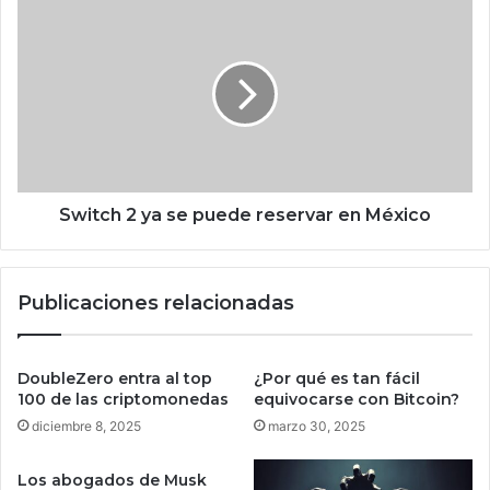
n
S
E
w
u
i
r
t
o
c
p
h
e
2
a
y
f
a
o
s
Switch 2 ya se puede reservar en México
r
e
t
p
a
u
Publicaciones relacionadas
l
e
e
d
c
e
e
r
DoubleZero entra al top
¿Por qué es tan fácil
n
e
100 de las criptomonedas
equivocarse con Bitcoin?
c
s
diciembre 8, 2025
marzo 30, 2025
o
e
o
r
Los abogados de Musk
p
v