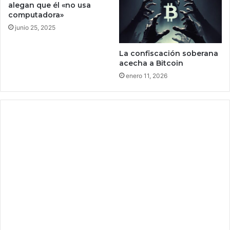
alegan que él «no usa
e
a
computadora»
r
r
junio 25, 2025
a
e
c
n
i
La confiscación soberana
M
acecha a Bitcoin
ó
é
n
x
enero 11, 2026
p
i
a
c
r
o
a
a
c
e
l
e
r
a
r
a
d