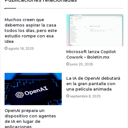
i
n
l
d
e
o
n
Muchos creen que
w
c
debemos aspirar la casa
s
todos los días, pero este
i
estudio rompe con esa
q
o
idea
u
s
e
a
agosto 16, 2025
Microsoft lanza Copilot
d
d
Cowork – Boletin.mx
e
e
junio 20, 2026
b
l
e
a
s
La IA de OpenAI debutará
s
en la gran pantalla con
t
p
una película animada
e
y
n
septiembre 8, 2025
m
e
e
r
s
OpenAI prepara un
p
dispositivo con agentes
a
de IA en lugar de
r
aplicaciones