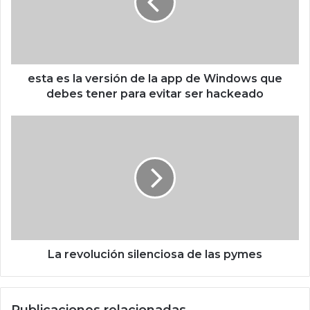
e
s
l
a
v
e
esta es la versión de la app de Windows que
r
debes tener para evitar ser hackeado
s
i
L
ó
a
n
r
d
e
e
v
l
o
a
l
a
u
p
c
p
i
La revolución silenciosa de las pymes
d
ó
e
n
W
s
Publicaciones relacionadas
i