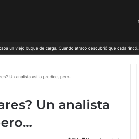
ngel «N» para el caso de la desaparición de los 43 de Ayotzinapa?
es? Un analista así lo predice, pero…
ares? Un analista
 pero…