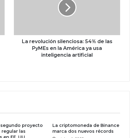
e
v
o
l
u
c
i
La revolución silenciosa: 54% de las
ó
PyMEs en la América ya usa
n
inteligencia artificial
s
i
l
e
n
c
i
o
s
a
 segundo proyecto
:
La criptomoneda de Binance
 regular las
marca dos nuevos récords
5
s en EE. UU.