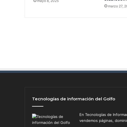
s
mayo 8, 2025
o
marzo 27, 
b
r
e
e
l
r
o
b
o
d
e
d
i
n
e
Tecnologías de información del Golfo
r
o
e
En Tecnologías de Informa
i
vendemos páginas, dominios
n