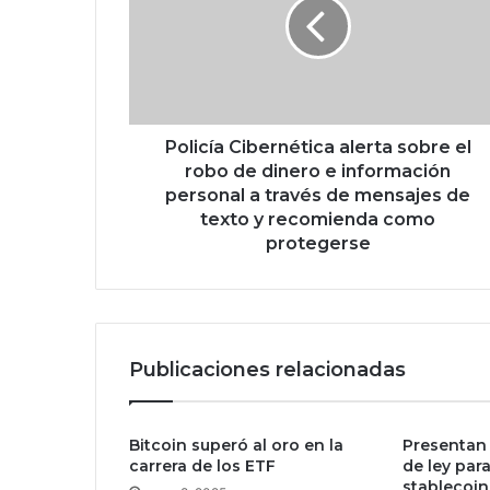
i
c
í
a
C
i
b
Policía Cibernética alerta sobre el
e
robo de dinero e información
r
personal a través de mensajes de
n
texto y recomienda como
é
protegerse
t
i
c
a
a
Publicaciones relacionadas
l
e
r
t
Bitcoin superó al oro en la
Presentan
carrera de los ETF
de ley para
a
stablecoin