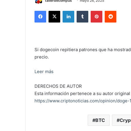
tallerdecompus
mayo 26, 2025
Facebook
X
LinkedIn
Tumblr
Pinterest
Reddit
Si dogecoin repitiera patrones que ha mostrado 
precio.
Leer más
DERECHOS DE AUTOR
Esta información pertenece a su autor original 
https://www.criptonoticias.com/opinion/doge-
BTC
Cryp