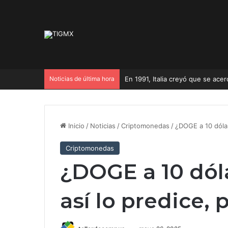
Noticias de última hora
¿Qué significa la detención de Á
Inicio
/
Noticias
/
Criptomonedas
/
¿DOGE a 10 dólar
Criptomonedas
¿DOGE a 10 dól
así lo predice,