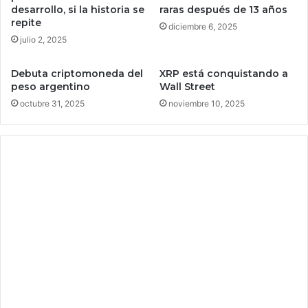
r
t
desarrollo, si la historia se
raras después de 13 años
s
repite
i
diciembre 6, 2025
o
c
julio 2, 2025
n
k
a
e
Debuta criptomoneda del
XRP está conquistando a
l
r
peso argentino
Wall Street
e
s
octubre 31, 2025
noviembre 10, 2025
s
p
y
e
e
r
x
s
i
o
g
n
e
a
n
l
s
i
u
z
r
a
e
d
t
o
i
s