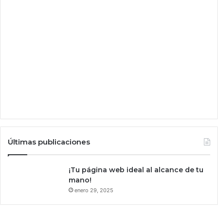
r
e
o
n
l
o
s
e
s
t
a
d
o
s
d
e
Últimas publicaciones
W
h
a
¡Tu página web ideal al alcance de tu
t
mano!
s
enero 29, 2025
A
p
p