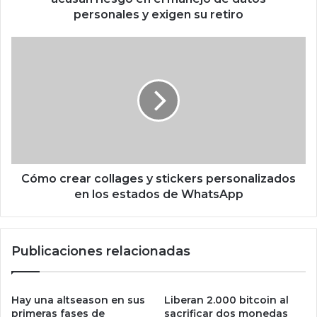
g
personales y exigen su retiro
o
e
C
n
ó
e
m
l
o
m
c
a
r
n
e
e
a
j
r
o
c
Cómo crear collages y stickers personalizados
d
o
en los estados de WhatsApp
e
l
d
l
a
a
Publicaciones relacionadas
t
g
o
e
s
s
p
y
Hay una altseason en sus
Liberan 2.000 bitcoin al
e
s
primeras fases de
sacrificar dos monedas