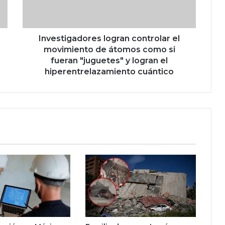
i
g
a
d
Investigadores logran controlar el
o
movimiento de átomos como si
r
fueran "juguetes" y logran el
e
hiperentrelazamiento cuántico
s
l
o
g
r
a
n
c
o
n
t
r
o
l