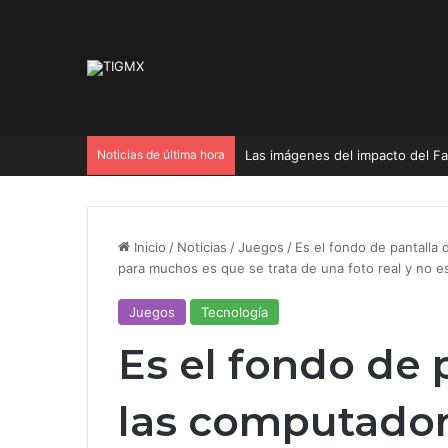
Noticias de última hora
Inicio
/
Noticias
/
Juegos
/
Es el fondo de pantalla
para muchos es que se trata de una foto real y no 
Juegos
Tecnología
Es el fondo de 
las computado