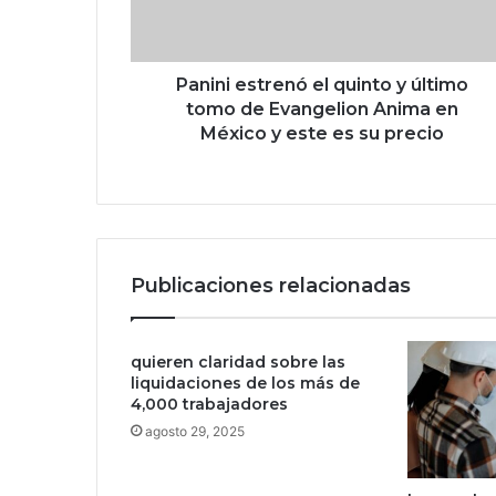
e
s
t
r
Panini estrenó el quinto y último
e
tomo de Evangelion Anima en
n
México y este es su precio
ó
e
l
q
u
i
Publicaciones relacionadas
n
t
o
quieren claridad sobre las
y
liquidaciones de los más de
ú
4,000 trabajadores
l
t
agosto 29, 2025
i
m