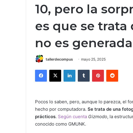
10, pero la sor
es que se trata 
no es generad
tallerdecompus
mayo 25, 2025
Facebook
X
LinkedIn
Tumblr
Pinterest
Reddit
Pocos lo saben, pero, aunque lo parezca, el fo
hecho por computadora.
Se trata de una fotog
prácticos
.
Según cuenta
Gizmodo
, la estruct
conocido como GMUNK.