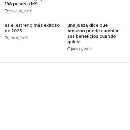
n
i
198 pesos a MSI
e
o
mayo 18, 2026
l
s
s
d
e
es el estreno más exitoso
una jueza dice que
e
de 2025
Amazon puede cambiar
g
n
sus beneficios cuando
m
u
julio 8, 2025
quiera
e
n
julio 17, 2025
n
c
t
i
o
a
B
n
2
q
C
u
e
e
n
e
L
l
A
‘
T
M
A
o
M
d
o