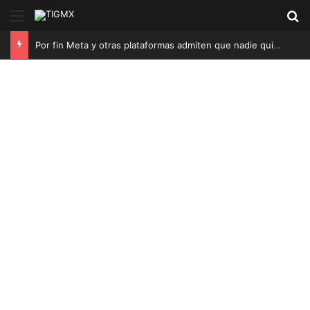
Menú
B
Por fin Meta y otras plataformas admiten que nadie quiere consumir basura generada por IA