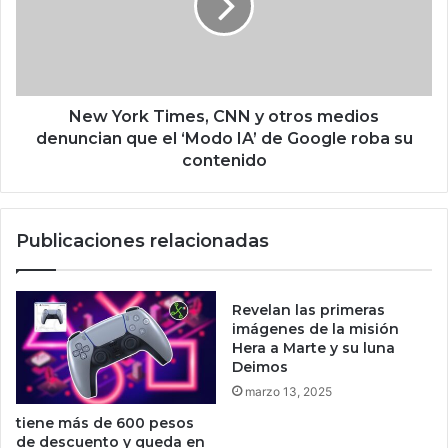
e
o
a
r
C
k
T
T
p
i
o
m
New York Times, CNN y otros medios
r
e
denuncian que el ‘Modo IA’ de Google roba su
s
s
contenido
u
,
c
C
r
N
Publicaciones relacionadas
e
N
c
y
i
o
m
t
Revelan las primeras
i
r
imágenes de la misión
e
o
Hera a Marte y su luna
n
Deimos
s
t
m
marzo 13, 2025
o
e
tiene más de 600 pesos
e
d
de descuento y queda en