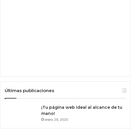
I
A
’
d
e
G
o
o
g
l
e
r
o
b
Últimas publicaciones
a
s
u
¡Tu página web ideal al alcance de tu
c
mano!
o
enero 29, 2025
n
t