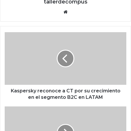
tallerdecompus
Siti
o
we
b
K
a
s
p
e
r
s
k
y
r
Kaspersky reconoce a CT por su crecimiento
e
en el segmento B2C en LATAM
c
o
N
n
e
o
w
c
Y