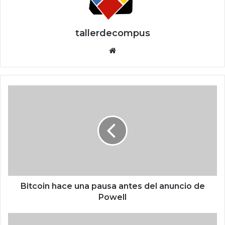
tallerdecompus
Siti
o
we
b
B
i
t
c
o
i
n
h
a
c
Bitcoin hace una pausa antes del anuncio de
e
Powell
u
n
q