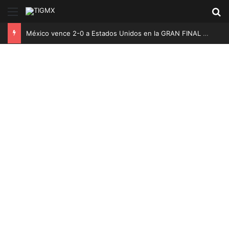
Menú
B
México vence 2-0 a Estados Unidos en la GRAN FINAL y son Bicampeones Sub-20 de la Concacaf 2026