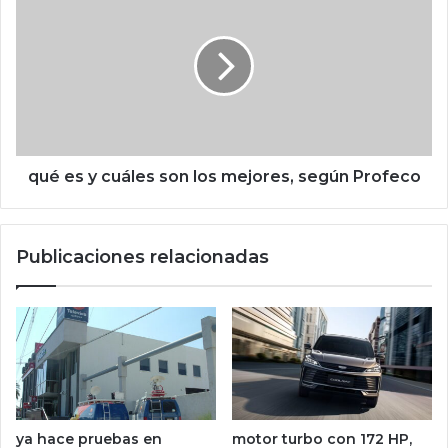
a
u
p
é
a
e
u
s
s
y
a
c
a
u
n
á
t
l
qué es y cuáles son los mejores, según Profeco
e
e
s
s
d
s
Publicaciones relacionadas
e
o
l
n
a
l
n
o
u
s
n
m
c
e
i
j
o
o
ya hace pruebas en
motor turbo con 172 HP,
d