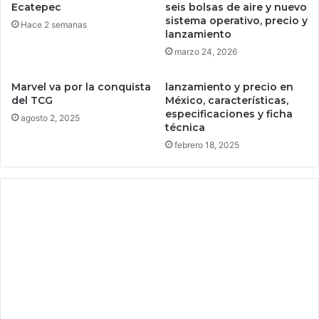
r
Ecatepec
seis bolsas de aire y nuevo
e
e
sistema operativo, precio y
Hace 2 semanas
P
s
lanzamiento
o
,
marzo 24, 2026
w
s
e
e
Marvel va por la conquista
lanzamiento y precio en
l
g
del TCG
México, características,
l
ú
especificaciones y ficha
agosto 2, 2025
n
técnica
P
febrero 18, 2025
r
o
f
e
c
o