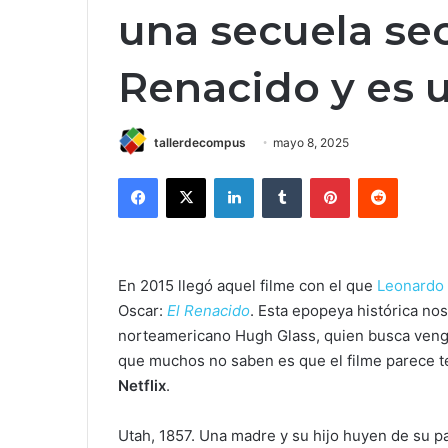
una secuela sec
Renacido y es u
tallerdecompus
mayo 8, 2025
Facebook
X
LinkedIn
Tumblr
Pinterest
Reddit
En 2015 llegó aquel filme con el que
Leonardo 
Oscar:
El Renacido
. Esta epopeya histórica nos
norteamericano Hugh Glass, quien busca venga
que muchos no saben es que el filme parece 
Netflix
.
Utah, 1857. Una madre y su hijo huyen de su pa