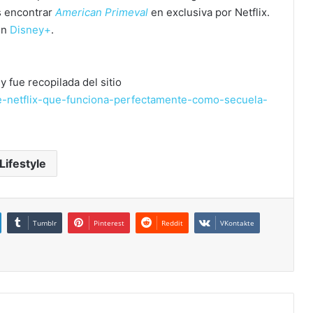
s encontrar
American Primeval
en exclusiva por Netflix.
en
Disney+
.
y fue recopilada del sitio
ie-netflix-que-funciona-perfectamente-como-secuela-
Lifestyle
Tumblr
Pinterest
Reddit
VKontakte