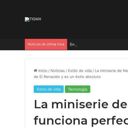
Noticias de última hora
En 30 días habrá orden de apre
Inicio
/
Noticias
/
Estilo de vida
/
La miniserie de N
de El Renacido y es un éxito absoluto
Estilo de vida
Tecnología
La miniserie de
funciona perf