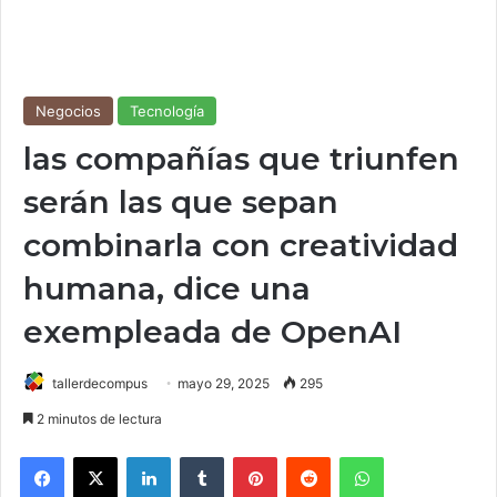
Negocios
Tecnología
las compañías que triunfen
serán las que sepan
combinarla con creatividad
humana, dice una
exempleada de OpenAI
tallerdecompus
mayo 29, 2025
295
2 minutos de lectura
Facebook
X
LinkedIn
Tumblr
Pinterest
Reddit
WhatsApp