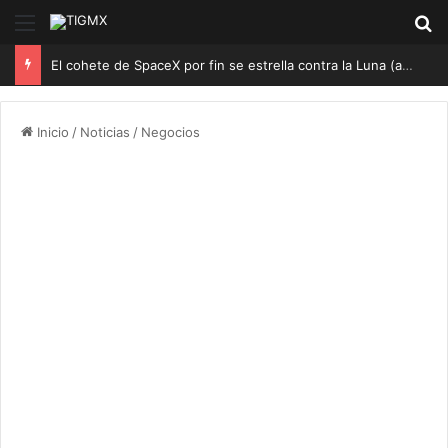
Menú
B
El cohete de SpaceX por fin se estrella contra la Luna (aunque nadie lo vio)
Inicio
/
Noticias
/
Negocios