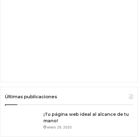
e
r
e
s
a
e
n
c
o
n
t
r
a
r
s
Últimas publicaciones
u
l
u
¡Tu página web ideal al alcance de tu
g
mano!
a
enero 29, 2025
r
e