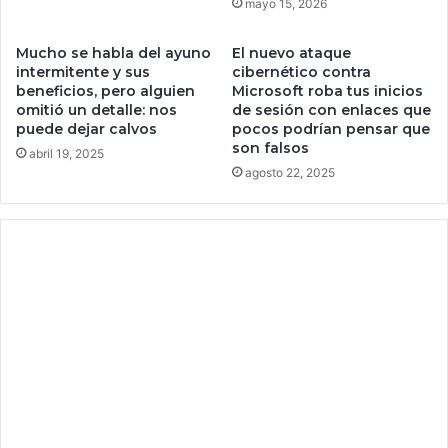
mayo 15, 2026
p
i
t
d
o
Mucho se habla del ayuno
El nuevo ataque
a
intermitente y sus
cibernético contra
m
d
beneficios, pero alguien
Microsoft roba tus inicios
o
e
omitió un detalle: nos
de sesión con enlaces que
n
s
puede dejar calvos
pocos podrían pensar que
e
q
son falsos
abril 19, 2025
d
u
agosto 22, 2025
a
e
s
a
y
u
d
a
a
l
a
s
m
u
j