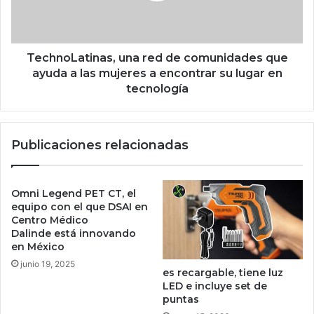
s
L
e
a
n
t
A
i
TechnoLatinas, una red de comunidades que
r
n
ayuda a las mujeres a encontrar su lugar en
g
a
tecnología
e
s
n
,
t
u
Publicaciones relacionadas
i
n
n
a
a
r
y
e
Omni Legend PET CT, el
r
d
equipo con el que DSAI en
o
d
Centro Médico
b
Dalinde está innovando
e
en México
a
c
n
o
junio 19, 2025
es recargable, tiene luz
c
m
LED e incluye set de
r
u
puntas
i
n