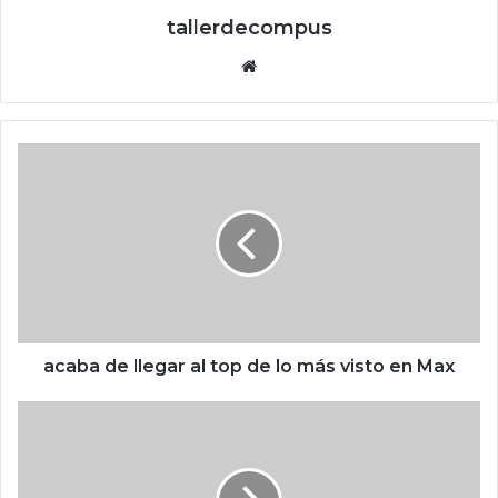
tallerdecompus
Siti
o
we
b
a
c
a
b
a
d
e
l
l
e
acaba de llegar al top de lo más visto en Max
g
a
N
r
o
a
s
l
h