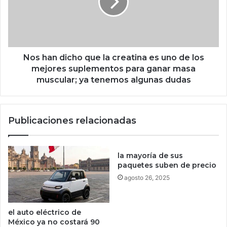
t
a
o
n
p
d
d
i
e
c
l
h
Nos han dicho que la creatina es uno de los
o
o
mejores suplementos para ganar masa
m
q
muscular; ya tenemos algunas dudas
á
u
s
e
v
l
Publicaciones relacionadas
i
a
s
c
t
r
o
e
la mayoría de sus
e
a
paquetes suben de precio
n
t
agosto 26, 2025
M
i
a
n
x
a
el auto eléctrico de
e
México ya no costará 90
s