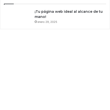
c
u
¡Tu página web ideal al alcance de tu
l
mano!
a
enero 29, 2025
r
;
y
a
t
e
n
e
m
o
s
a
l
g
u
n
a
s