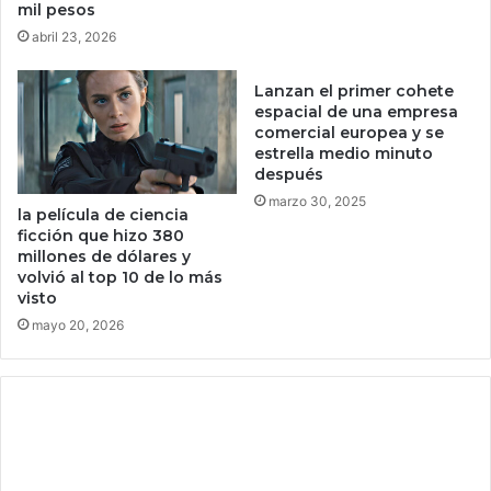
mil pesos
u
abril 23, 2026
n
o
Lanzan el primer cohete
d
espacial de una empresa
e
comercial europea y se
l
estrella medio minuto
o
después
s
marzo 30, 2025
m
la película de ciencia
e
ficción que hizo 380
j
millones de dólares y
o
volvió al top 10 de lo más
visto
r
e
mayo 20, 2026
s
s
u
p
l
e
m