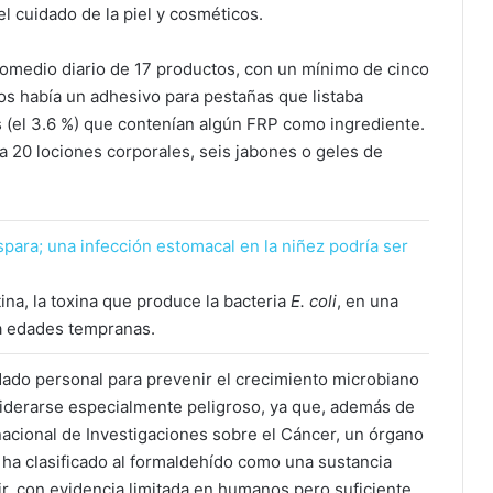
el cuidado de la piel y cosméticos.
romedio diario de 17 productos, con un mínimo de cinco
s había un adhesivo para pestañas que listaba
 (el 3.6 %) que contenían algún FRP como ingrediente.
a 20 lociones corporales, seis jabones o geles de
spara; una infección estomacal en la niñez podría ser
ina, la toxina que produce la bacteria
E. coli
, en una
 a edades tempranas.
idado personal para prevenir el crecimiento microbiano
nsiderarse especialmente peligroso, ya que, además de
rnacional de Investigaciones sobre el Cáncer, un órgano
, ha clasificado al formaldehído como una sustancia
ir, con evidencia limitada en humanos pero suficiente