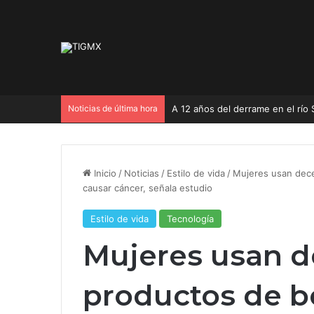
Noticias de última hora
A 12 años del derrame en el río 
Inicio
/
Noticias
/
Estilo de vida
/
Mujeres usan dece
causar cáncer, señala estudio
Estilo de vida
Tecnología
Mujeres usan d
productos de b