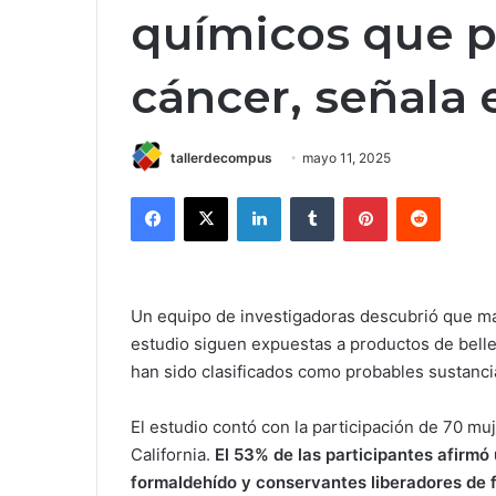
químicos que 
cáncer, señala 
tallerdecompus
mayo 11, 2025
Facebook
X
LinkedIn
Tumblr
Pinterest
Reddit
Un equipo de investigadoras descubrió que má
estudio siguen expuestas a productos de bell
han sido clasificados como probables sustanci
El estudio contó con la participación de 70 mu
California.
El 53% de las participantes afirmó 
formaldehído y conservantes liberadores de 