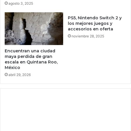
n
agosto 3, 2025
e
t
f
o
e
PS5, Nintendo Switch 2 y
p
c
los mejores juegos y
a
t
accesorios en oferta
r
o
noviembre 28, 2025
a
s
f
e
Encuentran una ciudad
u
n
maya perdida de gran
n
M
escala en Quintana Roo,
c
é
México
i
x
abril 29, 2026
o
i
n
c
a
o
r