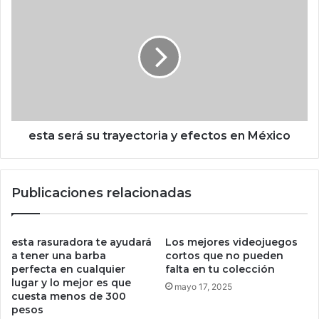
e
t
s
u
t
a
a
l
s
i
e
z
r
a
á
c
s
i
u
esta será su trayectoria y efectos en México
ó
t
n
r
d
a
Publicaciones relacionadas
e
y
l
e
a
c
n
t
esta rasuradora te ayudará
Los mejores videojuegos
z
o
a tener una barba
cortos que no pueden
a
perfecta en cualquier
falta en tu colección
r
lugar y lo mejor es que
m
i
mayo 17, 2025
cuesta menos de 300
i
a
pesos
e
y