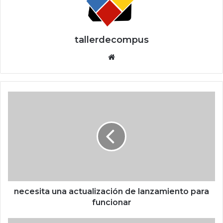
tallerdecompus
Siti
o
we
b
n
e
c
e
s
i
t
a
u
n
necesita una actualización de lanzamiento para
a
funcionar
a
c