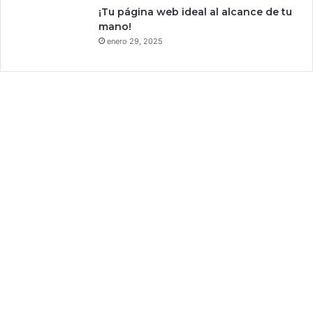
¡Tu página web ideal al alcance de tu
i
mano!
s
enero 29, 2025
t
e
n