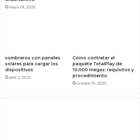
u
e
mayo 24, 2026
n
l
n
o
sombreros con paneles
u
q
solares para cargar los
e
u
dispositivos
v
e
abril 2, 2025
o
s
r
i
a
e
Cómo contratar el
l
m
paquete TotalPlay de
l
10,000 megas: requisitos y
p
procedimiento
y
r
e
octubre 10, 2025
h
e
m
o
s
c
r
e