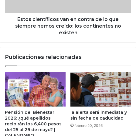
K
e
y
n
s
t
Estos científicos van en contra de lo que
e
í
siempre hemos creído: los continentes no
a
f
existen
b
i
r
c
e
o
Publicaciones relacionadas
e
s
l
v
e
a
s
n
p
e
a
n
c
c
i
o
o
n
Pensión del Bienestar
la alerta será inmediata y
p
t
2026: ¿qué apellidos
sin fecha de caducidad
a
r
recibirán los 6,400 pesos
febrero 20, 2026
r
a
del 25 al 29 de mayo? |
a
d
CALENDARIO