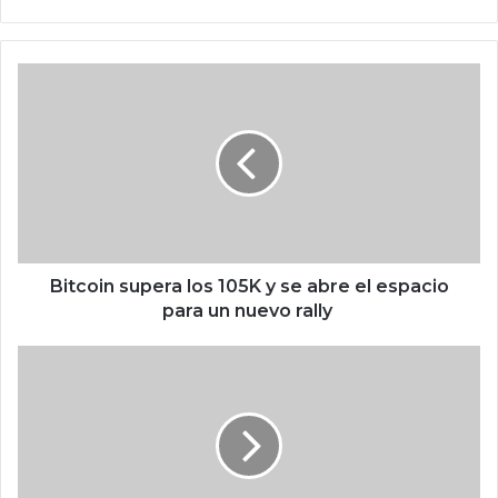
o
we
b
B
i
t
c
o
i
n
s
u
p
Bitcoin supera los 105K y se abre el espacio
e
para un nuevo rally
r
a
E
l
s
o
t
s
o
1
s
0
c
5
i