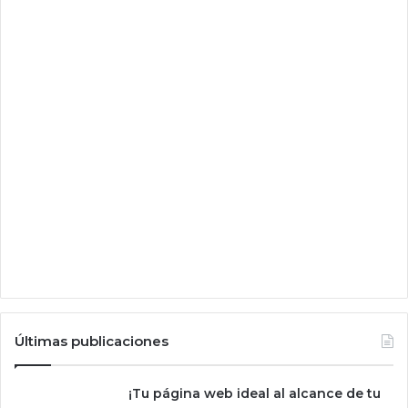
e
l
e
c
c
i
ó
n
d
e
s
u
n
o
m
b
r
e
Últimas publicaciones
p
a
¡Tu página web ideal al alcance de tu
p