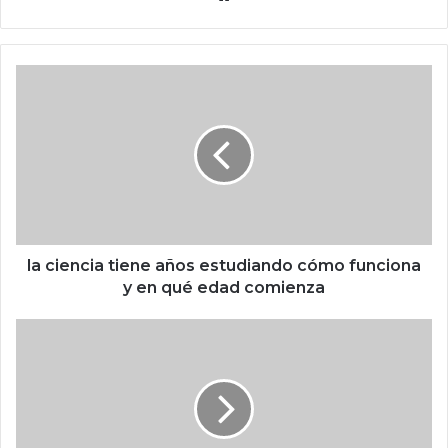
o
we
b
l
a
c
i
e
n
c
i
a
t
la ciencia tiene años estudiando cómo funciona
i
y en qué edad comienza
e
n
L
e
e
a
ó
ñ
n
o
X
s
I