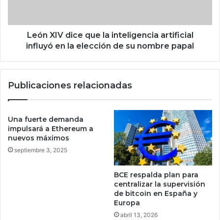
e
V
s
d
t
i
u
c
León XIV dice que la inteligencia artificial
d
e
influyó en la elección de su nombre papal
i
q
a
u
n
e
Publicaciones relacionadas
d
l
o
a
c
i
ó
n
Una fuerte demanda
m
t
impulsará a Ethereum a
o
e
nuevos máximos
f
l
septiembre 3, 2025
u
i
n
g
BCE respalda plan para
c
e
centralizar la supervisión
i
n
de bitcoin en España y
o
c
Europa
n
i
abril 13, 2026
a