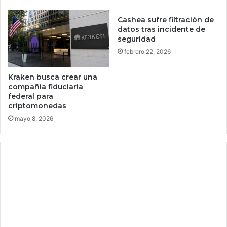
a
y
a
Cashea sufre filtración de
e
r
datos tras incidente de
n
t
seguridad
q
i
febrero 22, 2026
u
f
é
i
e
c
Kraken busca crear una
d
i
compañía fiduciaria
a
federal para
a
criptomonedas
d
l
c
i
mayo 8, 2026
o
n
m
f
i
l
e
u
n
y
z
ó
a
e
n
l
a