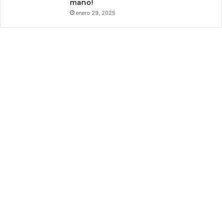
mano!
a
enero 29, 2025
l