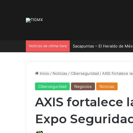
Noticias de última hora
Sacapuntas – El Heraldo de Méx
Inicio
/
Noticias
/
Ciberseguridad
/
AXIS fortalece l
Ciberseguridad
Negocios
Noticias
AXIS fortalece l
Expo Segurida