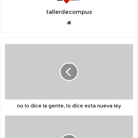
tallerdecompus
Siti
o
we
b
n
o
l
o
d
i
c
e
l
a
no lo dice la gente, lo dice esta nueva ley
g
e
S
n
t
t
e
e