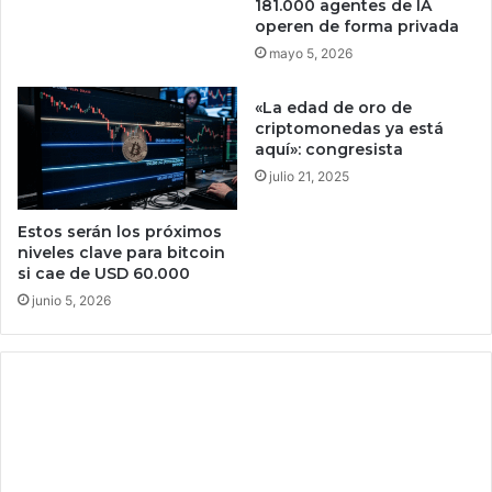
181.000 agentes de IA
d
operen de forma privada
a
mayo 5, 2026
c
o
«La edad de oro de
p
criptomonedas ya está
i
aquí»: congresista
a
julio 21, 2025
r
y
u
Estos serán los próximos
n
niveles clave para bitcoin
h
si cae de USD 60.000
á
junio 5, 2026
b
i
t
o
a
e
v
i