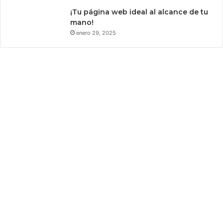
c
o
¡Tu página web ideal al alcance de tu
n
mano!
é
enero 29, 2025
l
l
o
r
e
v
e
l
a