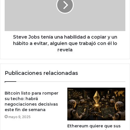
v
,
e
l
J
o
o
d
b
i
s
c
t
Steve Jobs tenía una habilidad a copiar y un
e
e
hábito a evitar, alguien que trabajó con él lo
e
n
revela
s
í
t
a
a
u
Publicaciones relacionadas
n
n
u
a
e
h
v
a
Bitcoin listo para romper
a
b
su techo: habrá
l
i
negociaciones decisivas
e
este fin de semana
l
y
i
mayo 9, 2025
d
Ethereum quiere que sus
a