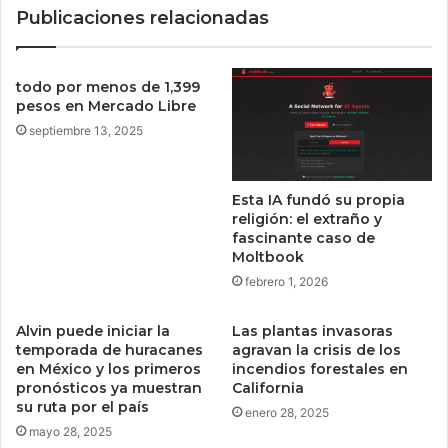
Publicaciones relacionadas
d
t
a
u
d
m
e
S
todo por menos de 1,399
s
t
pesos en Mercado Libre
d
a
septiembre 13, 2025
e
r
W
l
a
i
Esta IA fundó su propia
t
n
religión: el extraño y
c
g
fascinante caso de
h
,
Moltbook
O
l
febrero 1, 2026
S
a
2
p
Alvin puede iniciar la
Las plantas invasoras
6
r
temporada de huracanes
agravan la crisis de los
i
en México y los primeros
incendios forestales en
m
pronósticos ya muestran
California
e
su ruta por el país
enero 28, 2025
r
mayo 28, 2025
a