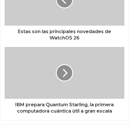
s
s
o
n
l
a
Estas son las principales novedades de
s
WatchOS 26
p
r
I
i
B
n
M
c
p
i
r
p
e
a
p
l
a
e
r
s
a
IBM prepara Quantum Starling, la primera
n
Q
computadora cuántica útil a gran escala
o
u
v
a
e
n