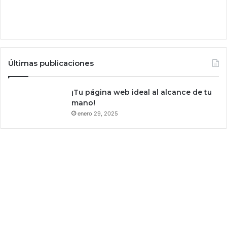
i
l
a
g
r
a
Últimas publicaciones
n
e
s
¡Tu página web ideal al alcance de tu
c
mano!
a
enero 29, 2025
l
a