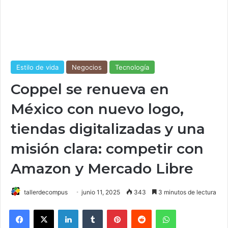
Estilo de vida
Negocios
Tecnología
Coppel se renueva en
México con nuevo logo,
tiendas digitalizadas y una
misión clara: competir con
Amazon y Mercado Libre
tallerdecompus
junio 11, 2025
343
3 minutos de lectura
Facebook
X
LinkedIn
Tumblr
Pinterest
Reddit
WhatsApp