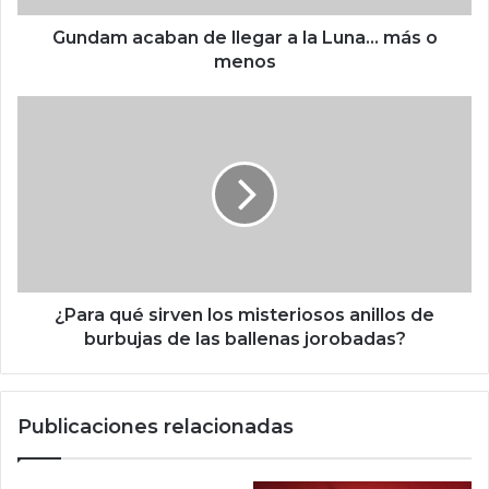
a
b
Gundam acaban de llegar a la Luna... más o
a
menos
n
d
¿
e
P
l
a
l
r
e
a
g
q
a
u
r
é
a
s
l
i
¿Para qué sirven los misteriosos anillos de
a
r
burbujas de las ballenas jorobadas?
L
v
u
e
n
n
Publicaciones relacionadas
a
l
.
o
.
s