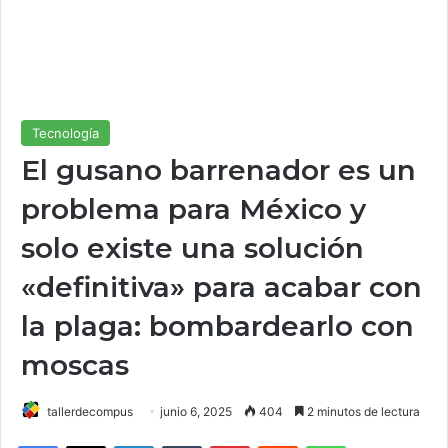
Tecnología
El gusano barrenador es un
problema para México y
solo existe una solución
«definitiva» para acabar con
la plaga: bombardearlo con
moscas
tallerdecompus
junio 6, 2025
404
2 minutos de lectura
Facebook
X
LinkedIn
Tumblr
Pinterest
Reddit
WhatsApp