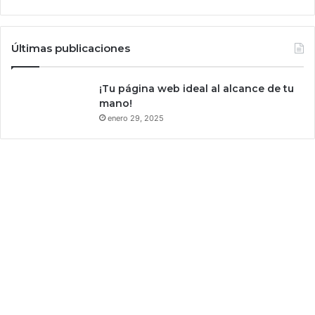
r
o
b
Últimas publicaciones
a
d
a
¡Tu página web ideal al alcance de tu
s
mano!
?
enero 29, 2025