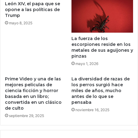
.
m
León XIV, el papa que se
m
i
opone a las políticas de
á
s
Trump
s
t
mayo 8, 2025
o
e
m
r
La fuerza de los
e
i
escorpiones reside en los
n
o
metales de sus aguijones y
o
s
pinzas
s
o
mayo 1, 2026
s
a
Prime Video y una de las
La diversidad de razas de
n
mejores películas de
los perros surgió hace
i
ciencia ficción y horror
miles de años, mucho
l
basada en un libro;
antes de lo que se
l
convertida en un clásico
pensaba
o
de culto
noviembre 16, 2025
s
septiembre 29, 2025
d
e
b