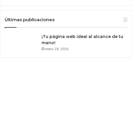
S
c
U
i
V
o
Últimas publicaciones
¡Tu página web ideal al alcance de tu
mano!
enero 29, 2025