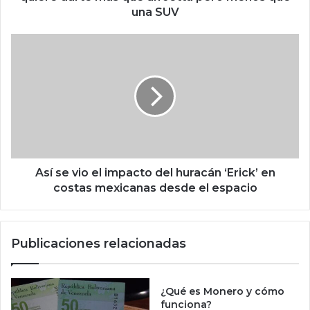
a
una SUV
m
i
A
e
s
n
í
t
s
o
e
o
v
f
i
i
o
c
e
i
l
Así se vio el impacto del huracán ‘Erick’ en
a
i
costas mexicanas desde el espacio
l
m
d
p
e
a
Publicaciones relacionadas
l
c
c
t
o
o
u
d
¿Qué es Monero y cómo
p
e
funciona?