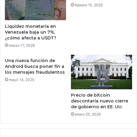
é
l
febrero 15, 2025
q
h
u
u
e
r
Liquidez monetaria en
q
a
Venezuela baja un 7%,
u
c
¿cómo afecta a USDT?
i
á
marzo 17, 2026
e
n
r
‘
e
Una nueva función de
E
Android busca poner fin a
d
r
los mensajes fraudulentos
a
i
r
mayo 14, 2025
c
t
k
e
’
Precio de bitcoin
m
e
descontaría nuevo cierre
á
n
de gobierno en EE. UU.
s
c
enero 25, 2026
q
o
u
s
e
t