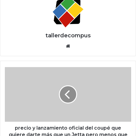
tallerdecompus
Siti
o
we
b
p
r
e
c
i
o
y
l
a
n
precio y lanzamiento oficial del coupé que
z
quiere darte más que un Jetta pero menos que