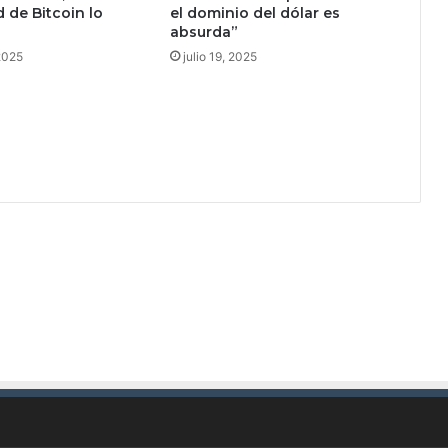
de Bitcoin lo
el dominio del dólar es
s
absurda”
 2025
julio 19, 2025