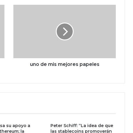
u
n
o
d
e
m
i
s
m
e
uno de mis mejores papeles
j
o
r
e
s
p
a
p
e
esa su apoyo a
Peter Schiff: “La idea de que
l
Ethereum; la
las stablecoins promoverán
e