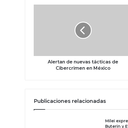
A
l
e
r
t
a
n
d
e
n
Alertan de nuevas tácticas de
u
Cibercrimen en México
e
v
a
s
t
Publicaciones relacionadas
á
c
t
Milei expr
i
Buterin y 
c