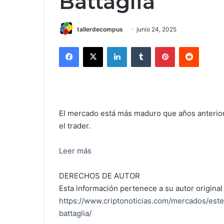
Battaglia
tallerdecompus
junio 24, 2025
Facebook
X
LinkedIn
Tumblr
Pinterest
Reddit
El mercado está más maduro que años anterior
el trader.
Leer más
DERECHOS DE AUTOR
Esta información pertenece a su autor original 
https://www.criptonoticias.com/mercados/este
battaglia/