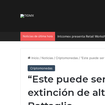
Noticias de última hora
Intcomex presenta Retail Worksh
Inicio
/
Noticias
/
Criptomonedas
/
“Este puede ser e
Criptomonedas
“Este puede ser 
extinción de al