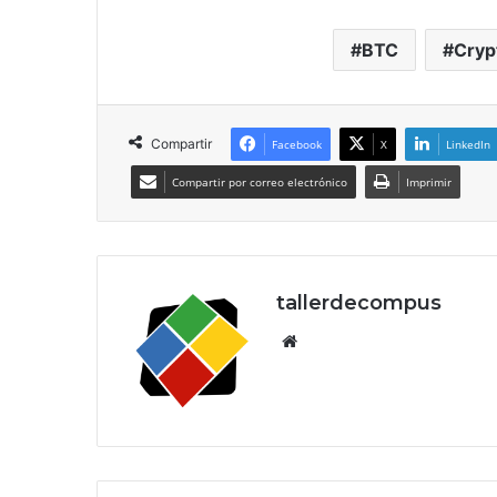
BTC
Cryp
Compartir
Facebook
X
LinkedIn
Compartir por correo electrónico
Imprimir
tallerdecompus
Siti
o
we
b