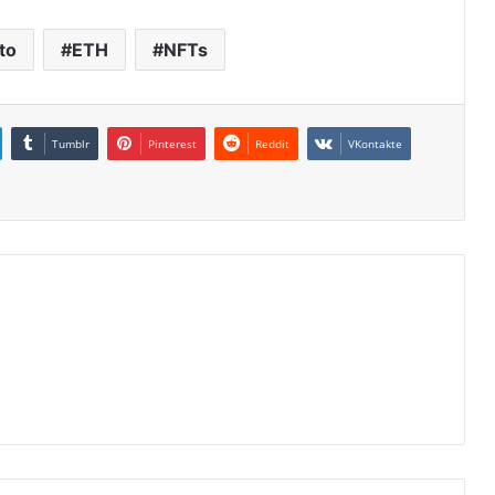
to
ETH
NFTs
Tumblr
Pinterest
Reddit
VKontakte