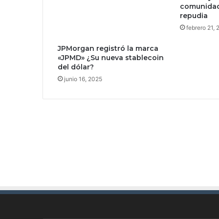
comunidad 
a
repudia
s
febrero 21,
d
e
JPMorgan registró la marca
C
«JPMD» ¿Su nueva stablecoin
i
del dólar?
b
junio 16, 2025
e
r
c
r
i
m
e
n
e
n
M
é
x
i