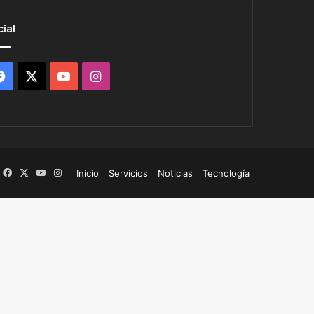
ial
Facebook
X
YouTube
Instagram
Facebook
X
YouTube
Instagram
Inicio
Servicios
Noticias
Tecnología