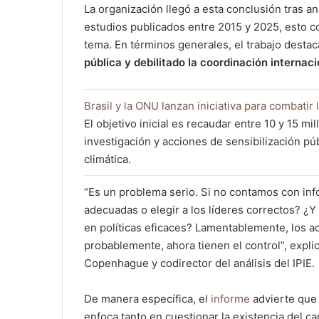
La organización llegó a esta conclusión tras an
estudios publicados entre 2015 y 2025, esto con
tema. En términos generales, el trabajo desta
pública y debilitado la coordinación internaci
Brasil y la ONU lanzan iniciativa para combatir
El objetivo inicial es recaudar entre 10 y 15 m
investigación y acciones de sensibilización públ
climática.
“Es un problema serio. Si no contamos con in
adecuadas o elegir a los líderes correctos? ¿Y
en políticas eficaces? Lamentablemente, los a
probablemente, ahora tienen el control”, expli
Copenhague y codirector del análisis del IPIE.
De manera específica, el
informe
advierte que 
enfoca tanto en cuestionar la existencia del ca