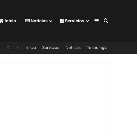
Barra lateral
Buscar por
Inicio
Noticias
Servicios
a licencia y el auto pasó 44 años guardado en un granero
Inicio
Servicios
Noticias
Tecnología