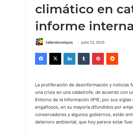
climático en ca
informe intern
tallerdecompus
junio 22, 2025
Facebook
X
LinkedIn
Tumblr
Pinterest
Reddit
La proliferación de desinformación y noticias 
una crisis en una catástrofe, de acuerdo con u
Entorno de la Información (IPIE, por sus sigla
engañosos, en su mayoría difundidos por empre
conservadores y algunos gobiernos, están ento
deterioro ambiental, que hoy parece estar fuer