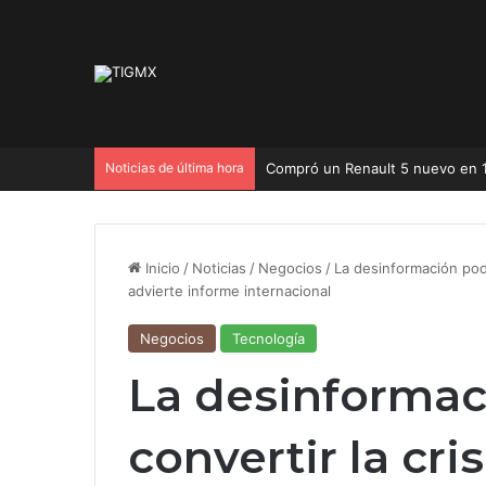
Noticias de última hora
Inicio
/
Noticias
/
Negocios
/
La desinformación podr
advierte informe internacional
Negocios
Tecnología
La desinformac
convertir la cri