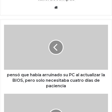
Siti
o
we
b
p
e
n
s
ó
q
u
e
h
a
pensó que había arruinado su PC al actualizar la
b
BIOS, pero solo necesitaba cuatro días de
í
paciencia
a
a
e
r
s
r
t
u
a