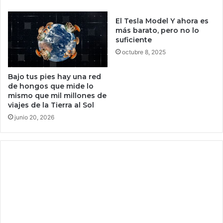
l
c
a
i
El Tesla Model Y ahora es
B
ó
más barato, pero no lo
I
n
suficiente
O
d
octubre 8, 2025
S
e
,
M
Bajo tus pies hay una red
p
a
de hongos que mide lo
e
x
mismo que mil millones de
r
e
viajes de la Tierra al Sol
o
s
junio 20, 2026
s
e
o
l
l
v
o
e
n
r
e
d
c
a
e
d
s
e
i
r