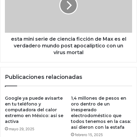
i
m
n
i
a
n
d
i
o
s
s
e
esta mini serie de ciencia ficción de Max es el
u
r
verdadero mundo post apocalíptico con un
P
i
virus mortal
C
e
a
d
l
e
a
Publicaciones relacionadas
c
c
i
t
e
u
n
Google ya puede avisarte
1,4 millones de pesos en
a
c
en tu teléfono y
oro dentro de un
l
i
computadora del calor
inesperado
i
extremo en México: así se
electrodoméstico que
a
z
activa
todos tenemos en la casa:
f
así dieron con la estafa
a
i
mayo 29, 2025
r
c
febrero 15, 2025