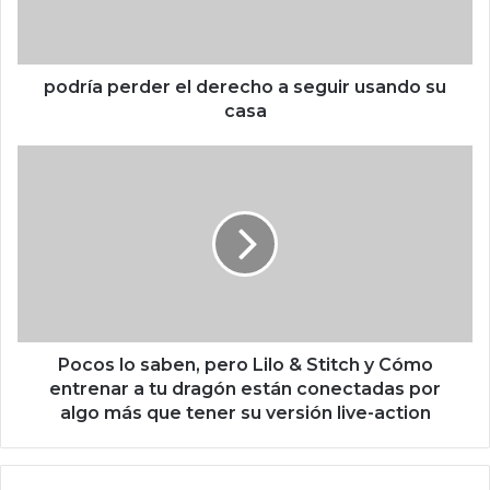
p
e
r
d
podría perder el derecho a seguir usando su
e
casa
r
e
P
l
o
d
c
e
o
r
s
e
l
c
o
h
s
o
a
a
b
Pocos lo saben, pero Lilo & Stitch y Cómo
s
e
entrenar a tu dragón están conectadas por
e
n
algo más que tener su versión live-action
g
,
u
p
i
e