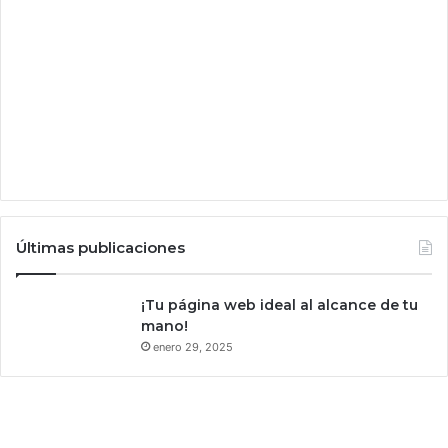
e
c
t
a
d
a
s
p
o
r
a
Últimas publicaciones
l
g
o
¡Tu página web ideal al alcance de tu
m
mano!
á
enero 29, 2025
s
q
u
e
t