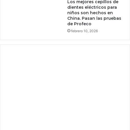
r
Los mejores cepillos de
e
dientes eléctricos para
niños son hechos en
n
China. Pasan las pruebas
a
de Profeco
r
febrero 10, 2026
a
t
u
d
r
a
g
ó
n
e
s
t
á
n
c
o
n