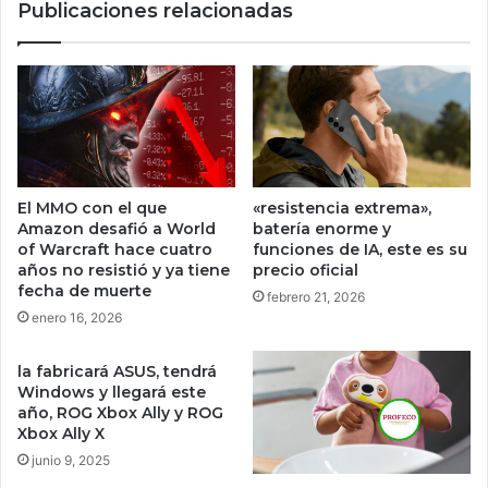
Publicaciones relacionadas
r
r
u
o
s
L
a
i
n
l
d
o
o
&
s
S
u
t
El MMO con el que
«resistencia extrema»,
c
i
Amazon desafió a World
batería enorme y
a
t
of Warcraft hace cuatro
funciones de IA, este es su
s
c
años no resistió y ya tiene
precio oficial
a
h
fecha de muerte
febrero 21, 2026
y
enero 16, 2026
C
ó
la fabricará ASUS, tendrá
m
Windows y llegará este
o
año, ROG Xbox Ally y ROG
e
Xbox Ally X
n
junio 9, 2025
t