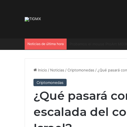
Noticias de última hora
200 MP, zoom con HDR y cámara 
Inicio
/
Noticias
/
Criptomonedas
/
¿Qué pasará con b
Criptomonedas
¿Qué pasará con
escalada del con