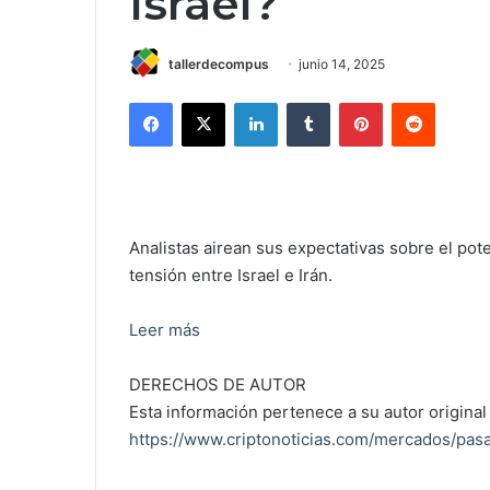
Israel?
tallerdecompus
junio 14, 2025
Facebook
X
LinkedIn
Tumblr
Pinterest
Reddit
Analistas airean sus expectativas sobre el pot
tensión entre Israel e Irán.
Leer más
DERECHOS DE AUTOR
Esta información pertenece a su autor original 
https://www.criptonoticias.com/mercados/pasar