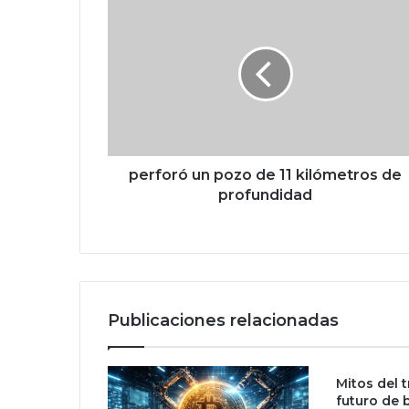
p
e
r
f
o
r
ó
u
n
p
perforó un pozo de 11 kilómetros de
o
profundidad
z
o
d
e
1
1
Publicaciones relacionadas
k
i
l
Mitos del t
ó
futuro de 
m