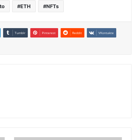
to
ETH
NFTs
Tumblr
Pinterest
Reddit
VKontakte