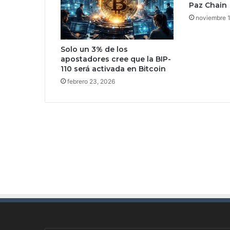
Paz Chain
e
noviembre 
t
r
o
Solo un 3% de los
s
apostadores cree que la BIP-
d
110 será activada en Bitcoin
e
febrero 23, 2026
p
r
o
f
u
n
d
i
d
a
d