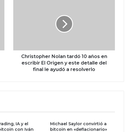
C
h
r
i
s
t
o
p
h
e
Christopher Nolan tardó 10 años en
r
escribir El Origen y este detalle del
N
final le ayudó a resolverlo
o
l
a
n
t
a
r
d
rading, IA y el
Michael Saylor convirtió a
ó
bitcoin con Iván
bitcoin en «deflacionario»
1