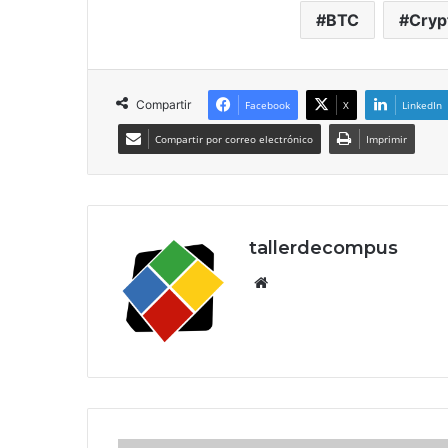
BTC
Cryp
Compartir
Facebook
X
LinkedIn
Compartir por correo electrónico
Imprimir
tallerdecompus
Siti
o
we
b