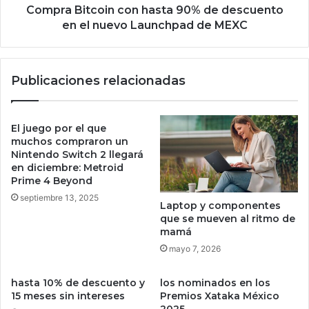
i
c
Compra Bitcoin con hasta 90% de descuento
b
o
en el nuevo Launchpad de MEXC
u
i
r
n
o
c
Publicaciones relacionadas
n
o
e
n
s
h
a
El juego por el que
s
muchos compraron un
t
Nintendo Switch 2 llegará
en diciembre: Metroid
a
Prime 4 Beyond
9
0
septiembre 13, 2025
Laptop y componentes
%
que se mueven al ritmo de
d
mamá
e
mayo 7, 2026
d
e
hasta 10% de descuento y
los nominados en los
s
15 meses sin intereses
Premios Xataka México
c