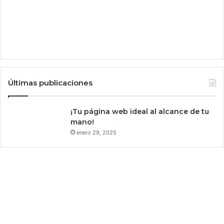
d
d
e
M
E
X
C
Últimas publicaciones
¡Tu página web ideal al alcance de tu
mano!
enero 29, 2025