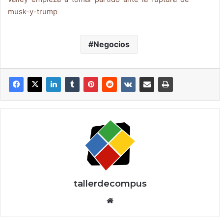
musk-y-trump
Negocios
tallerdecompus
Siti
o