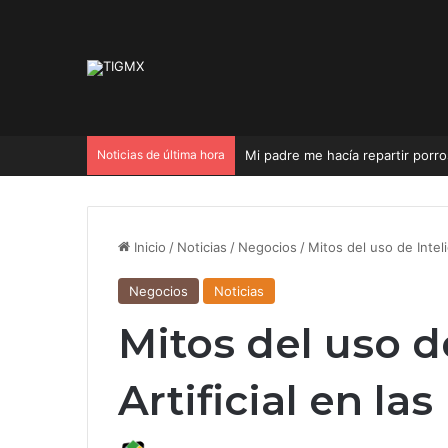
Noticias de última hora
Mi padre me hacía repartir porros
Inicio
/
Noticias
/
Negocios
/
Mitos del uso de Inteli
Negocios
Noticias
Mitos del uso d
Artificial en la