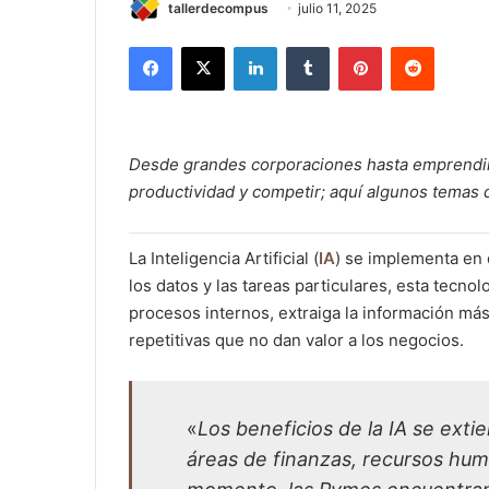
tallerdecompus
julio 11, 2025
Facebook
X
LinkedIn
Tumblr
Pinterest
Reddit
Desde grandes corporaciones hasta emprendimi
productividad y competir; aquí algunos temas 
La Inteligencia Artificial (
IA
) se implementa en 
los datos y las tareas particulares, esta tecn
procesos internos, extraiga la información más
repetitivas que no dan valor a los negocios.
«
Los beneficios de la IA se exti
áreas de finanzas, recursos hu