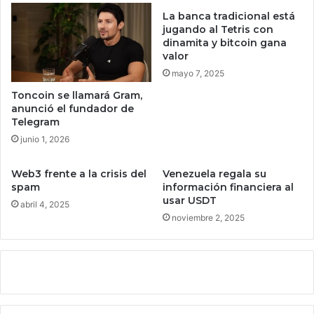
r
e
La banca tradicional está
c
s
jugando al Tetris con
i
t
dinamita y bitcoin gana
a
valor
e
l
d
mayo 7, 2025
i
e
Toncoin se llamará Gram,
z
s
anunció el fundador de
a
c
Telegram
c
u
junio 1, 2026
i
e
ó
n
Web3 frente a la crisis del
Venezuela regala su
n
t
spam
información financiera al
i
o
usar USDT
n
e
abril 4, 2025
t
noviembre 2, 2025
x
e
c
l
l
i
u
g
s
e
i
n
v