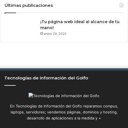
t
o
Últimas publicaciones
e
p
e
a
n
r
¡Tu página web ideal al alcance de tu
l
a
mano!
a
t
enero 29, 2025
s
o
e
d
m
o
p
s
r
l
e
o
s
s
Tecnologías de información del Golfo
a
u
s
s
u
a
r
En Tecnologías de Información del Golfo reparamos compus,
i
laptops, servidores; vendemos páginas, dominios y hosting,
o
desarrollo de aplicaciones a la medida y +
s