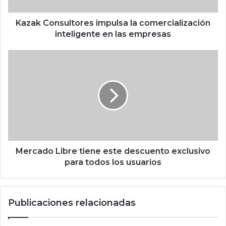
n
s
u
Kazak Consultores impulsa la comercialización
l
inteligente en las empresas
t
o
M
r
e
e
r
s
c
i
a
m
d
p
o
u
L
l
i
s
b
Mercado Libre tiene este descuento exclusivo
a
r
para todos los usuarios
l
e
a
t
c
i
Publicaciones relacionadas
o
e
m
n
e
e