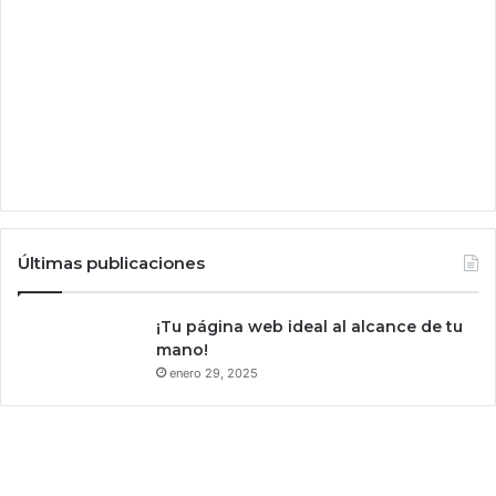
r
i
e
c
c
o
r
e
a
r
l
a
e
n
Últimas publicaciones
e
l
e
¡Tu página web ideal al alcance de tu
s
mano!
c
enero 29, 2025
r
i
t
o
r