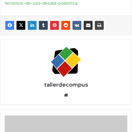
terminos-de-uso-desata-polemica
tallerdecompus
Siti
o
we
b
S
i
e