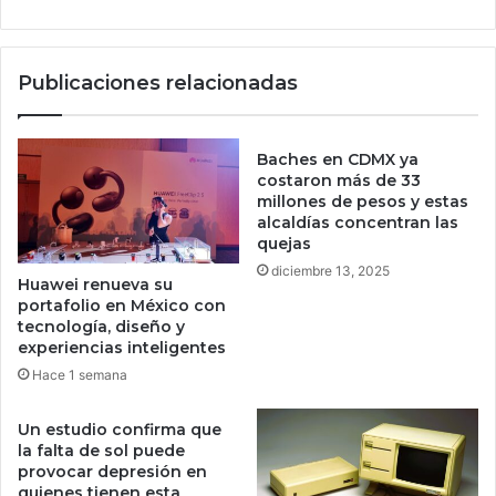
i
d
n
a
i
s
Publicaciones relacionadas
c
u
i
l
o
i
d
d
Baches en CDMX ya
e
e
costaron más de 33
N
r
millones de pesos y estas
i
alcaldías concentran las
a
quejas
n
z
t
g
diciembre 13, 2025
Huawei renueva su
e
o
portafolio en México con
n
y
tecnología, diseño y
d
c
experiencias inteligentes
o
o
Hace 1 semana
W
m
i
p
Un estudio confirma que
i
r
la falta de sol puede
,
o
provocar depresión en
e
m
quienes tienen esta