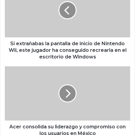
x
t
r
a
ñ
a
b
Si extrañabas la pantalla de inicio de Nintendo
a
Wii, este jugador ha conseguido recrearla en el
s
escritorio de Windows
l
a
A
p
c
a
e
n
r
t
c
a
o
l
n
l
s
a
o
d
l
Acer consolida su liderazgo y compromiso con
e
i
los usuarios en México