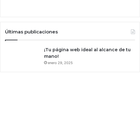
i
g
u
e
Últimas publicaciones
n
e
n
¡Tu página web ideal al alcance de tu
e
mano!
f
enero 29, 2025
e
c
t
i
v
o