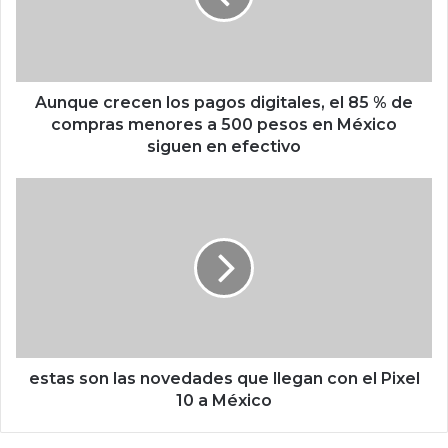
e
c
r
e
c
Aunque crecen los pagos digitales, el 85 % de
e
compras menores a 500 pesos en México
n
siguen en efectivo
l
o
e
s
s
p
t
a
a
g
s
o
s
s
o
d
n
i
l
g
a
estas son las novedades que llegan con el Pixel
i
s
10 a México
t
n
a
o