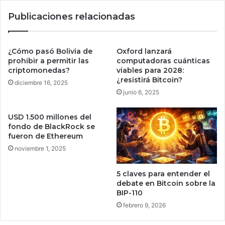
l
v
Publicaciones relacionadas
e
e
s
d
,
a
e
d
¿Cómo pasó Bolivia de
Oxford lanzará
l
e
prohibir a permitir las
computadoras cuánticas
8
s
criptomonedas?
viables para 2028:
5
¿resistirá Bitcoin?
q
diciembre 16, 2025
%
u
junio 6, 2025
d
e
e
l
USD 1.500 millones del
c
l
fondo de BlackRock se
o
e
fueron de Ethereum
m
g
noviembre 1, 2025
p
a
r
n
5 claves para entender el
a
c
debate en Bitcoin sobre la
s
o
BIP-110
m
n
febrero 9, 2026
e
e
n
l