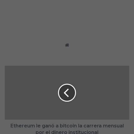
tallerdecompus
Siti
o
we
b
E
t
h
e
r
e
u
m
l
e
Ethereum le ganó a bitcoin la carrera mensual
g
por el dinero institucional