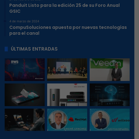
HPE nos invitó a sus nuevas oficinas, las cuales están en
Polanco dónde Gustavo Gómez, Director General, nos
habló de la nueva era de la compañía y como están
trabajando para tener las herramientas para el mundo
híbrido.
Lenovo, da un paso más allá de la innovación con su nueva
línea de tabletas, listas para el ejecutivo que está en
modalidad hibrida, el estudiante y el gamer que están en
constante movimiento y necesitan un poderoso aliado
para sus actividades en el día a día.
BlueStar realizó su magno evento Innovatech 2025 dónde
de la mano de marcas aliadas líderes en la industria
compartieron sus novedades de la mano de la IA.
Perfect Choice vive una nueva era de la mano de Armando
Gallo, en entrevista nos habló de sus sueños que quieres