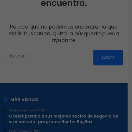
Entérate de las tendencias del mercado tecnológico a
través de los artículos de Boletín de la Computación, con
lo más relevante para el canal.
El mes patrio está listo para las alianzas y los nuevos retos
que llegan de la mano de las nuevas tecnologías y en la
revista digital de
Boletín de la Computación
les tenemos
las últimas novedades.
En nuestra portada
Experience by CVA
mostró su nueva
era esta al mando de Moisés Avelar, CEO del mayorista,
quien, está impulsando las nuevas tecnologías para que
los canales realicen más y mejores negocios de la mano
de las marcas aliadas.