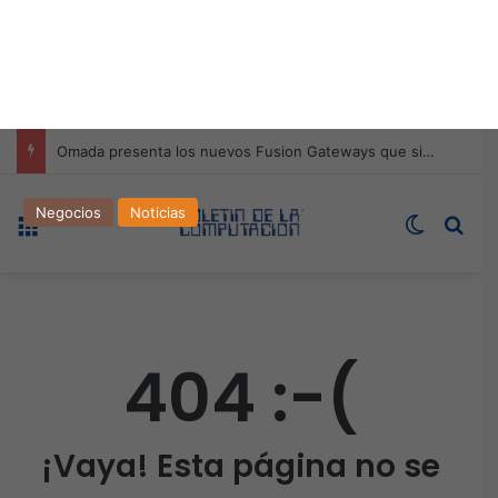
Inicio
/
Noticias
/
Negocios
Negocios
Noticias
Boletín de la Computación |
Edición 474 | Septiembre
2025
tallerdecompus
septiembre 1, 2025
350
2 minutos de lectura
Facebook
X
LinkedIn
Tumblr
Pinterest
Reddit
WhatsApp