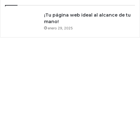
h
a
¡Tu página web ideal al alcance de tu
t
mano!
é
enero 29, 2025
c
n
i
c
a