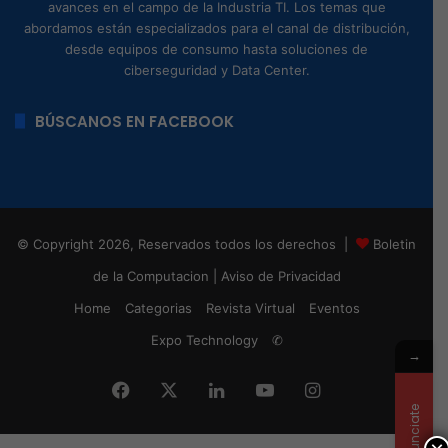
HPE se
reinventa con
nuevas
oficinas y
branding.
Lenovo
revoluciona
el mundo de
las tabletas.
Experience
BY CVA,
Innovación y
Liderazgo
impulsado
pro la IA.