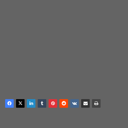
DERECHOS DE AUTOR
Esta información pertenece a su autor original y se
encuentra en el sitio
https://boletin.mx/2025/09/01/boletin-de-la-computacion-
edicion-474-septiembre-2025/
Negocios