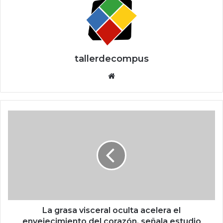
tallerdecompus
Siti
o
we
b
L
a
g
r
a
s
a
v
i
s
La grasa visceral oculta acelera el
c
envejecimiento del corazón, señala estudio