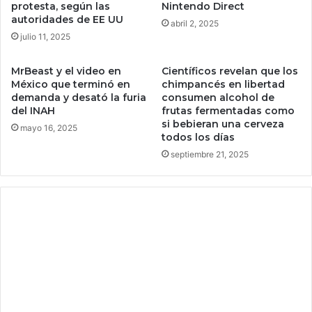
v
protesta, según las
Nintendo Direct
:
autoridades de EE UU
e
“
abril 2, 2025
j
T
julio 11, 2025
e
é
c
c
MrBeast y el video en
Científicos revelan que los
i
n
México que terminó en
chimpancés en libertad
m
i
demanda y desató la furia
consumen alcohol de
i
c
del INAH
frutas fermentadas como
e
si bebieran una cerveza
a
mayo 16, 2025
todos los días
n
m
t
e
septiembre 21, 2025
o
n
d
t
e
e
l
,
c
l
o
a
r
m
a
a
z
y
ó
o