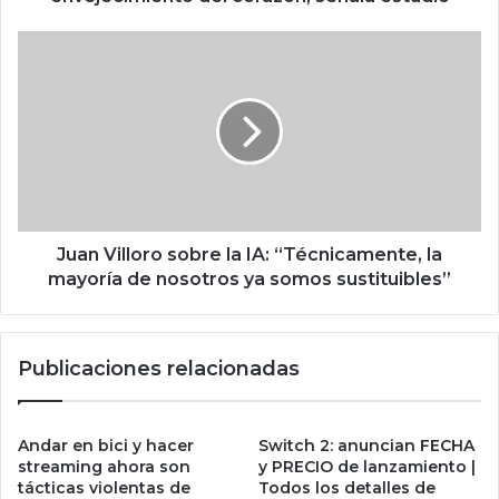
e
r
J
a
u
l
a
o
n
c
V
u
i
l
l
t
l
a
o
a
r
Juan Villoro sobre la IA: “Técnicamente, la
c
o
mayoría de nosotros ya somos sustituibles”
e
s
l
o
e
b
Publicaciones relacionadas
r
r
a
e
e
l
l
a
Andar en bici y hacer
Switch 2: anuncian FECHA
e
I
streaming ahora son
y PRECIO de lanzamiento |
n
A
tácticas violentas de
Todos los detalles de