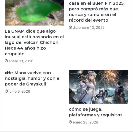
r
casa en el Buen Fin 2025,
e
pero compró más que
nunca y rompieron el
s
récord del evento
p
i
diciembre 13, 2025
La UNAM dice que algo
r
inusual está pasando en el
i
lago del volcán Chichón.
t
Hace 44 años hizo
u
erupción
a
enero 31, 2026
l
d
«He-Man» vuelve con
e
nostalgia, humor y con el
D
poder de Grayskull
e
junio 6, 2026
v
i
l
cómo se juega,
M
plataformas y requisitos
a
enero 23, 2026
y