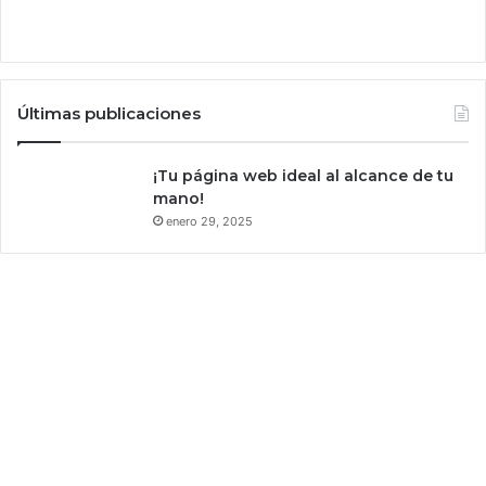
s
l
e
p
a
Últimas publicaciones
s
a
¡Tu página web ideal al alcance de tu
r
mano!
o
n
enero 29, 2025
f
a
c
t
u
r
a
a
u
n
i