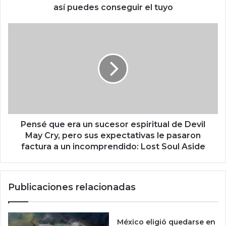
c
así puedes conseguir el tuyo
o
n
P
s
e
e
n
g
s
u
é
i
q
r
u
e
e
l
e
t
r
Pensé que era un sucesor espiritual de Devil
u
a
May Cry, pero sus expectativas le pasaron
y
u
factura a un incomprendido: Lost Soul Aside
o
n
s
u
Publicaciones relacionadas
c
e
s
o
México eligió quedarse en