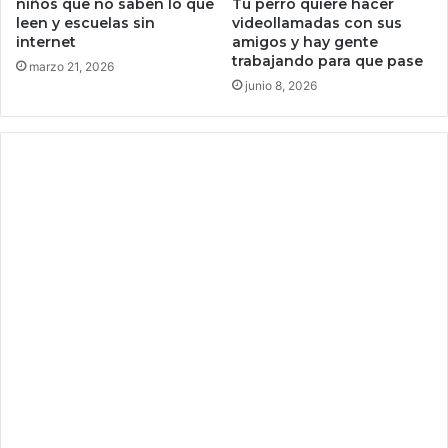
niños que no saben lo que
Tu perro quiere hacer
a
R
leen y escuelas sin
videollamadas con sus
p
e
internet
amigos y hay gente
o
d
trabajando para que pase
marzo 21, 2026
r
D
junio 8, 2026
e
e
l
a
d
d
i
R
n
e
e
d
r
e
o
m
i
p
n
t
s
i
t
o
i
n
t
2
u
.
c
M
i
i
o