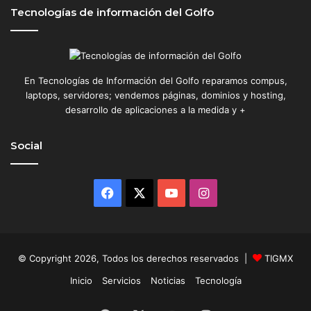
a
Tecnologías de información del Golfo
c
e
l
u
l
En Tecnologías de Información del Golfo reparamos compus,
a
laptops, servidores; vendemos páginas, dominios y hosting,
r
desarrollo de aplicaciones a la medida y +
e
s
Social
Facebook
X
YouTube
Instagram
© Copyright 2026, Todos los derechos reservados |
TIGMX
Inicio
Servicios
Noticias
Tecnología