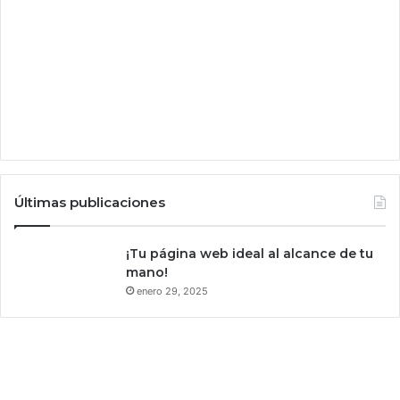
e
n
n
a
t
l
r
a
s
R
o
c
k
s
Últimas publicaciones
t
a
r
¡Tu página web ideal al alcance de tu
e
mano!
l
enero 29, 2025
i
m
i
n
a
l