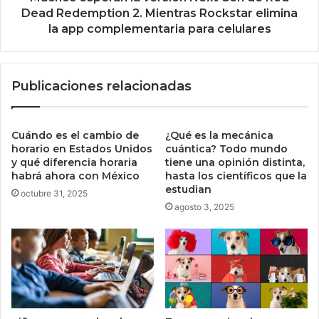
a
r
Dead Redemption 2. Mientras Rockstar elimina
r
a
la app complementaria para celulares
a
n
E
l
t
a
Publicaciones relacionadas
h
v
e
e
r
r
e
s
Cuándo es el cambio de
¿Qué es la mecánica
u
i
horario en Estados Unidos
cuántica? Todo mundo
m
ó
y qué diferencia horaria
tiene una opinión distinta,
e
habrá ahora con México
hasta los científicos que la
n
estudian
n
N
octubre 31, 2025
l
e
agosto 3, 2025
a
x
c
t
a
G
r
e
r
n
e
d
r
e