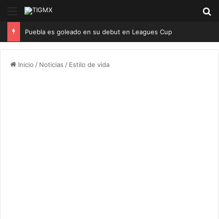
Menú
B
Puebla es goleado en su debut en Leagues Cup
Inicio
/
Noticias
/
Estilo de vida