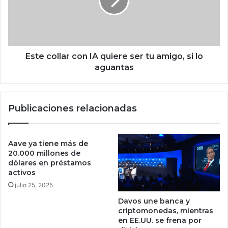
t
c
a
o
y
l
c
l
o
a
n
r
Este collar con IA quiere ser tu amigo, si lo
e
c
aguantas
n
o
t
n
r
I
Publicaciones relacionadas
e
A
g
q
a
u
e
i
Aave ya tiene más de
n
e
20.000 millones de
c
r
dólares en préstamos
u
activos
e
e
s
julio 25, 2025
s
e
Davos une banca y
t
r
criptomonedas, mientras
i
t
en EE.UU. se frena por
ó
u