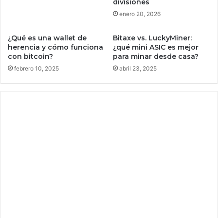
divisiones
n
a
enero 20, 2026
d
m
e
i
¿Qué es una wallet de
Bitaxe vs. LuckyMiner:
d
g
herencia y cómo funciona
¿qué mini ASIC es mejor
í
o
con bitcoin?
para minar desde casa?
a
,
febrero 10, 2025
abril 23, 2025
s
s
i
l
o
a
g
u
a
n
t
a
s