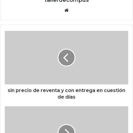
tallerdecompus
Siti
o
we
b
s
i
n
p
r
e
c
i
o
d
sin precio de reventa y con entrega en cuestión
e
de días
r
e
E
v
s
e
t
n
e